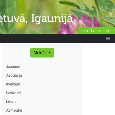
EN
LV
DE
RU
Meklēt
Jaunumi
Asociācija
Kvalitāte
Pasākumi
Likumi
Apmācība