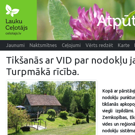
Jaunumi
Naktsmītnes
Ceļojumi
Vērts redzēt
Karte
Tikšanās ar VID par nodokļu 
Turpmākā rīcība.
Kopā ar pārstāvj
nodokļu punktus
tikšanās apkopo
viegli izpildām
Zemkopības, Eko
vides un reģionā
nodokļu sistēma