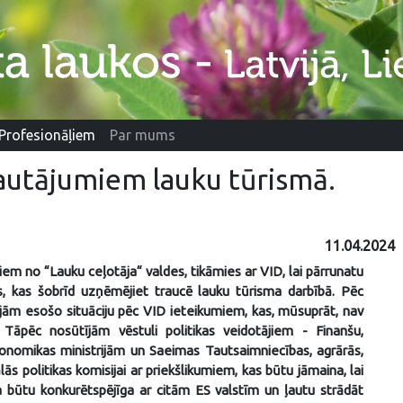
Profesionāļiem
Par mums
jautājumiem lauku tūrismā.
11.04.2024
iem no “Lauku ceļotāja“ valdes, tikāmies ar VID, lai pārrunatu
, kas šobrīd uzņēmējiet traucē lauku tūrisma darbībā. Pēc
jām esošo situāciju pēc VID ieteikumiem, kas, mūsuprāt, nav
i. Tāpēc nosūtījām vēstuli politikas veidotājiem - Finanšu,
nomikas ministrijām un Saeimas Tautsaimniecības, agrārās,
lās politikas komisijai ar priekšlikumiem, kas būtu jāmaina, lai
 būtu konkurētspējīga ar citām ES valstīm un ļautu strādāt