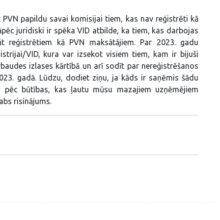
PVN papildu savai komisijai tiem, kas nav reģistrēti kā
ēc juridiski ir spēka VID atbilde, ka tiem, kas darbojas
ūt reģistrētiem kā PVN maksātājiem. Par 2023. gadu
trijai/VID, kura var izsekot visiem tiem, kam ir bijuši
rbaudes izlases kārtībā un arī sodīt par nereģistrēšanos
3. gadā. Lūdzu, dodiet ziņu, ja kāds ir saņēmis šādu
ju pēc būtības, kas ļautu mūsu mazajiem uzņēmējiem
abs risinājums.