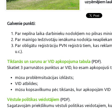
uzņēmējiem lauk
Galvenie punkti:
Par nepilna laika darbinieku nodokļiem no pilnas mini
Par mainīgo Iedzīvotāju ienākuma nodokļa neapliek
Par obligātu reģistrāciju PVN reģistrā tiem, kas rek
u.c.).
Tikšanās un sarunu ar VID apkopojuma tabula
(PDF).
Skatiet 3 parrunātos punktus ar VID, ko esam apkopojuši t
mūsu problēmsituācijas izklāsts;
VID atbildes;
mūsu kopsavilkumu pēc tikšanās, kur apkopojām VID u
Vēstule politikas veidotājiem
(PDF).
Sagatavojām priekšlikumu vēstuli politikas veidotajiem, ku