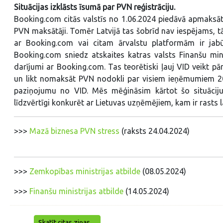
Situācijas izklāsts īsumā par PVN reģistrāciju.
Booking.com citās valstīs no 1.06.2024 piedāvā apmaksāt 
PVN maksātāji. Tomēr Latvijā tas šobrīd nav iespējams, tāp
ar Booking.com vai citam ārvalstu platformām ir jab
Booking.com sniedz atskaites katras valsts Finanšu minis
darījumi ar Booking.com. Tas teorētiski ļauj VID veikt pā
un likt nomaksāt PVN nodokli par visiem ieņēmumiem 202
paziņojumu no VID. Mēs mēģināsim kārtot šo situāci
līdzvērtīgi konkurēt ar Lietuvas uzņēmējiem, kam ir rasts l
>>>
Mazā biznesa PVN stress
(raksts 24.04.2024)
>>>
Zemkopības ministrijas atbilde
(08.05.2024)
>>>
Finanšu ministrijas atbilde
(14.05.2024)
Skatīt citas ziņas ...