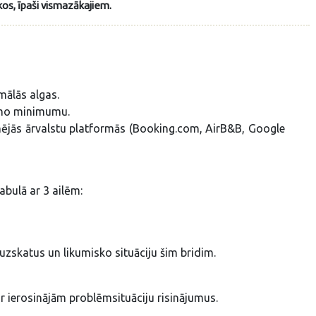
os, īpaši vismazākajiem.
mālās algas.
amo minimumu.
lamējās ārvalstu platformās (Booking.com, AirB&B, Google
abulā ar 3 ailēm:
zskatus un likumisko situāciju šim bridim.
r ierosinājām problēmsituāciju risinājumus.