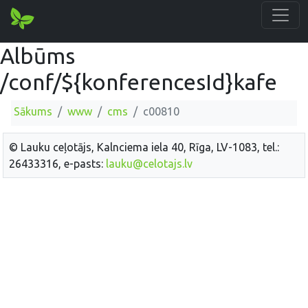
Albūms
/conf/${konferencesId}kafe
Sākums
www
cms
c00810
© Lauku ceļotājs, Kalnciema iela 40, Rīga, LV-1083, tel.:
26433316, e-pasts:
lauku@celotajs.lv