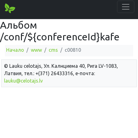
Альбом
/conf/${conferenceId}kafe
Начало
www
cms
c00810
© Lauku сelotajs, Ул. Калнциема 40, Рига LV-1083,
Латвия, тел.: +(371) 26433316, е-почта:
lauku@celotajs.lv