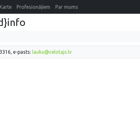
Karte
Profesionāļiem
Par mums
d}info
33316, e-pasts:
lauku@celotajs.lv