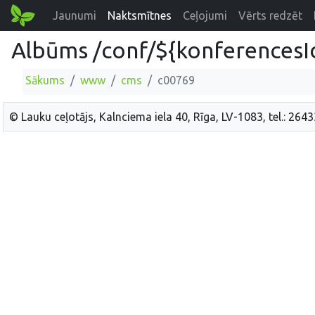
Jaunumi
Naktsmītnes
Ceļojumi
Vērts redzēt
Albūms /conf/${konferencesI
Sākums
www
cms
c00769
© Lauku ceļotājs, Kalnciema iela 40, Rīga, LV-1083, tel.: 264