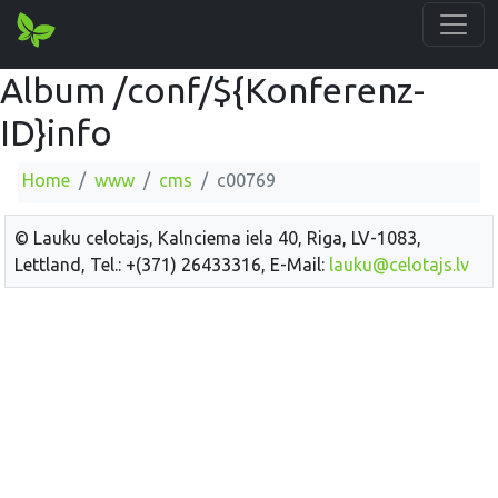
Album /conf/${Konferenz-
ID}info
Home
www
cms
c00769
© Lauku celotajs, Kalnciema iela 40, Riga, LV-1083,
Lettland, Tel.: +(371) 26433316, E-Mail:
lauku@celotajs.lv