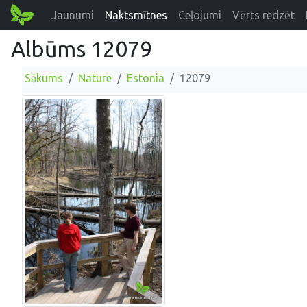
Jaunumi
Naktsmītnes
Ceļojumi
Vērts redzēt
Albūms 12079
Sākums
Nature
Estonia
12079