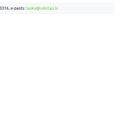
33316, e-pasts:
lauku@celotajs.lv