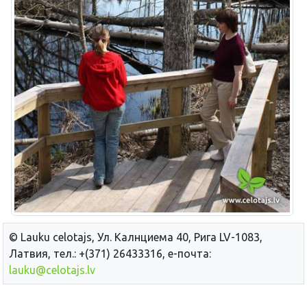
© Lauku сelotajs, Ул. Калнциема 40, Рига LV-1083,
Латвия, тел.: +(371) 26433316, е-почта:
lauku@celotajs.lv