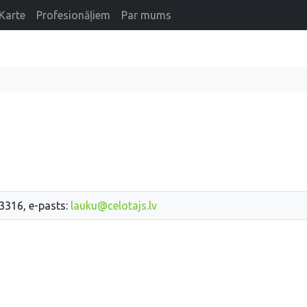
Karte
Profesionāļiem
Par mums
33316, e-pasts:
lauku@celotajs.lv