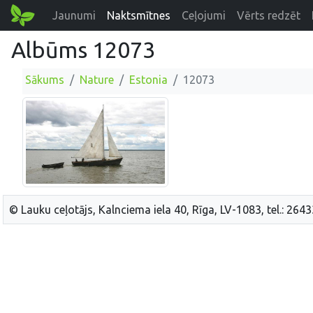
Jaunumi
Naktsmītnes
Ceļojumi
Vērts redzēt
Albūms 12073
Sākums
Nature
Estonia
12073
© Lauku ceļotājs, Kalnciema iela 40, Rīga, LV-1083, tel.: 264