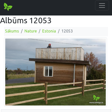
Albūms 12053
Sākums
Nature
Estonia
12053