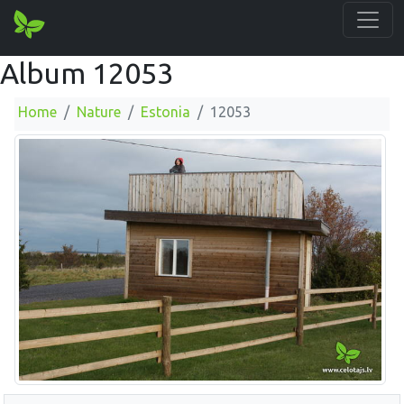
Album 12053
Home
Nature
Estonia
12053