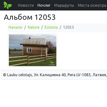
Новости
Ночлег
Маршруты
Места осмотра
Альбом 12053
Начало
Nature
Estonia
12053
© Lauku сelotajs, Ул. Калнциема 40, Рига LV-1083, Латвия,