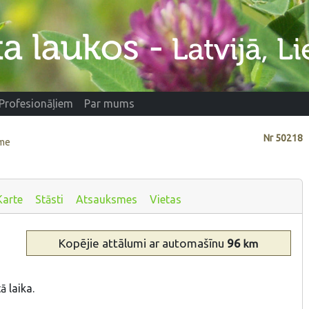
Profesionāļiem
Par mums
Nr
50218
eme
Karte
Stāsti
Atsauksmes
Vietas
Kopējie attālumi
ar automašīnu
96
km
 laika.