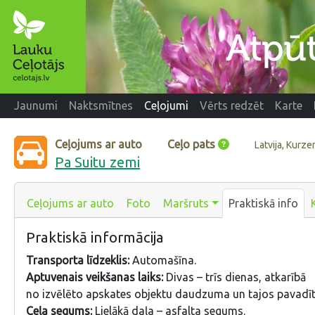
Jaunumi
Naktsmītnes
Ceļojumi
Vērts redzēt
Karte
Ceļojums ar auto
Ceļo pats
Latvija, Kurz
Pa Suitu zemi
Ceļojums ar auto
Foto
Maršruts
Praktiskā info
Praktiskā informācija
Transporta līdzeklis:
Automašīna.
Aptuvenais veikšanas laiks:
Divas – trīs dienas, atkarībā
no izvēlēto apskates objektu daudzuma un tajos pavadītā
Ceļa segums:
Lielākā daļa – asfalta segums.