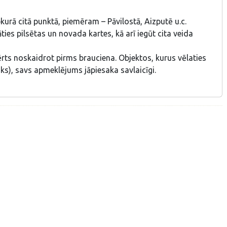
bkurā citā punktā, piemēram – Pāvilostā, Aizputē u.c.
ies pilsētas un novada kartes, kā arī iegūt cita veida
ērts noskaidrot pirms brauciena. Objektos, kurus vēlaties
ks), savs apmeklējums jāpiesaka savlaicīgi.