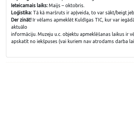
Ieteicamais laiks:
Maijs – oktobris.
Loģistika:
Tā kā maršruts ir apļveida, to var sākt/beigt je
Der zināt!
Ir vēlams apmeklēt Kuldīgas TIC, kur var iegādāt
aktuālo
informāciju. Muzeju u.c. objektu apmeklēšanas laikus ir v
apskatīt no iekšpuses (vai kuriem nav atrodams darba lai