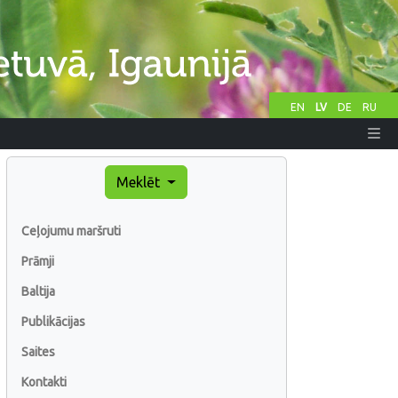
EN
LV
DE
RU
Meklēt
Ceļojumu maršruti
Prāmji
Baltija
Publikācijas
Saites
Kontakti