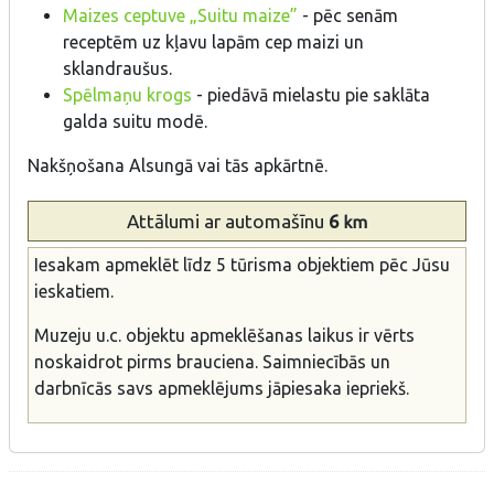
Maizes ceptuve „Suitu maize”
- pēc senām
receptēm uz kļavu lapām cep maizi un
sklandraušus.
Spēlmaņu krogs
- piedāvā mielastu pie saklāta
galda suitu modē.
Nakšņošana Alsungā vai tās apkārtnē.
Attālumi
ar automašīnu
6
km
Iesakam apmeklēt līdz 5 tūrisma objektiem pēc Jūsu
ieskatiem.
Muzeju u.c. objektu apmeklēšanas laikus ir vērts
noskaidrot pirms brauciena. Saimniecībās un
darbnīcās savs apmeklējums jāpiesaka iepriekš.