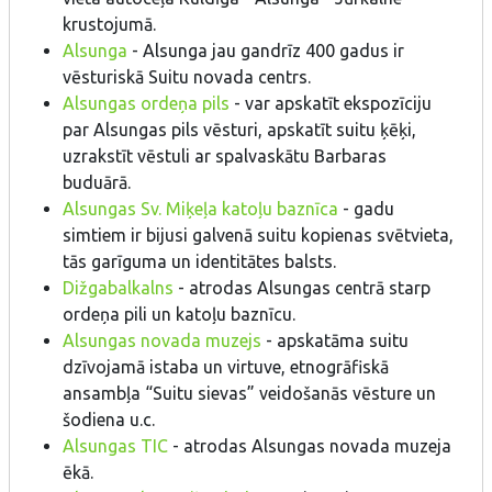
krustojumā.
Alsunga
- Alsunga jau gandrīz 400 gadus ir
vēsturiskā Suitu novada centrs.
Alsungas ordeņa pils
- var apskatīt ekspozīciju
par Alsungas pils vēsturi, apskatīt suitu ķēķi,
uzrakstīt vēstuli ar spalvaskātu Barbaras
buduārā.
Alsungas Sv. Miķeļa katoļu baznīca
- gadu
simtiem ir bijusi galvenā suitu kopienas svētvieta,
tās garīguma un identitātes balsts.
Dižgabalkalns
- atrodas Alsungas centrā starp
ordeņa pili un katoļu baznīcu.
Alsungas novada muzejs
- apskatāma suitu
dzīvojamā istaba un virtuve, etnogrāfiskā
ansambļa “Suitu sievas” veidošanās vēsture un
šodiena u.c.
Alsungas TIC
- atrodas Alsungas novada muzeja
ēkā.