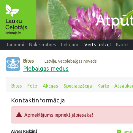
Jaunumi
Naktsmītnes
Ceļojumi
Vērts redzēt
Karte
Bites
Latvija, Vecpiebalgas novads
Piebalgas medus
Bites
Foto
Akcijas
Specializācija
Karte
Atsauks
Kontaktinformācija
Apmeklējums iepriekš jāpiesaka!
Aivars Radziņš
aivar