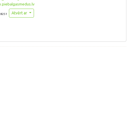
piebalgasmedus.lv
Atvērt ar
.8251