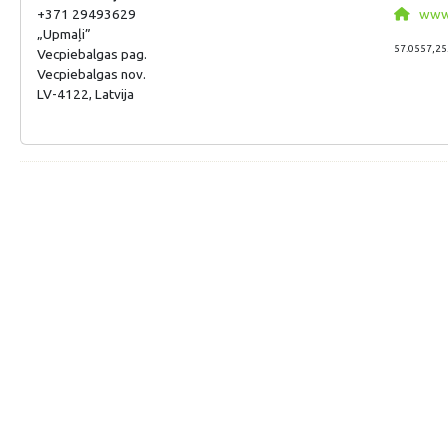
+371 29493629
www.
„Upmaļi”
57.0557,25
Vecpiebalgas pag.
Vecpiebalgas nov.
LV-4122, Latvija