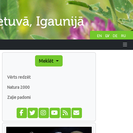
EN
LV
DE
RU
Meklēt
Vērts redzēt
Natura 2000
Zaļie padomi