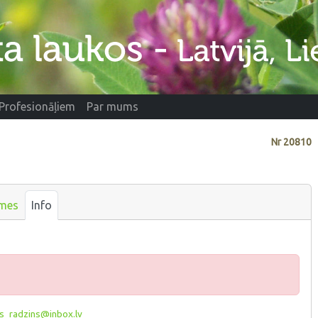
Profesionāļiem
Par mums
Nr
20810
mes
Info
s_radzins@inbox.lv