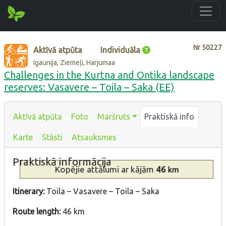
Nr
50227
Aktīvā atpūta
Individuāla
Igaunija, Ziemeļi, Harjumaa
Challenges in the Kurtna and Ontika landscape
reserves: Vasavere – Toila – Saka (EE)
Aktīvā atpūta
Foto
Maršruts
Praktiskā info
Karte
Stāsti
Atsauksmes
Praktiskā informācija
Kopējie attālumi
ar kājām
46
km
Itinerary:
Toila – Vasavere – Toila – Saka
Route length:
46 km