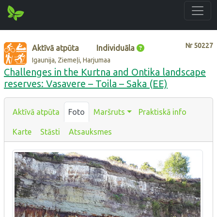
Nr
50227
Aktīvā atpūta
Individuāla
Igaunija, Ziemeļi, Harjumaa
Challenges in the Kurtna and Ontika landscape
reserves: Vasavere – Toila – Saka (EE)
Aktīvā atpūta
Foto
Maršruts
Praktiskā info
Karte
Stāsti
Atsauksmes