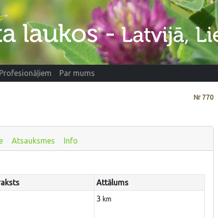
Profesionāļiem
Par mums
Nr
770
e
Atsauksmes
Info
aksts
Attālums
3
km