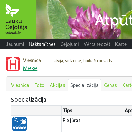
Jaunumi
Naktsmītnes
Ceļojumi
Vērts redzēt
Karte
Viesnīca
Latvija, Vidzeme, Limbažu novads
Meke
Viesnīca
Foto
Akcijas
Specializācija
Cenas
Kart
Specializācija
Tips
Apr
Pie jūras