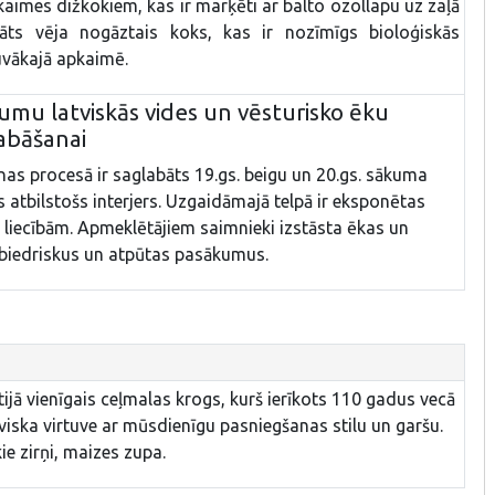
kaimes dižkokiem, kas ir marķēti ar balto ozollapu uz zaļā
āts vēja nogāztais koks, kas ir nozīmīgs bioloģiskās
uvākajā apkaimē.
jumu latviskās vides un vēsturisko ēku
labāšanai
as procesā ir saglabāts 19.gs. beigu un 20.gs. sākuma
ts atbilstošs interjers. Uzgaidāmajā telpā ir eksponētas
s liecībām. Apmeklētājiem saimnieki izstāsta ēkas un
abiedriskus un atpūtas pasākumus.
ltijā vienīgais ceļmalas krogs, kurš ierīkots 110 gadus vecā
viska virtuve ar mūsdienīgu pasniegšanas stilu un garšu.
e zirņi, maizes zupa.