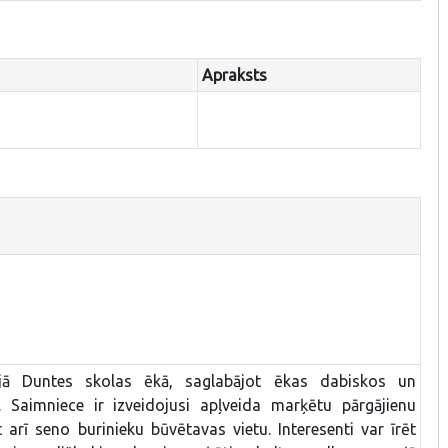
Apraksts
ajā Duntes skolas ēkā, saglabājot ēkas dabiskos un
. Saimniece ir izveidojusi apļveida marķētu pārgājienu
t arī seno burinieku būvētavas vietu. Interesenti var īrēt