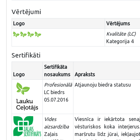
Vērtējumi
Logo
Vērtējums
Kvalitāte (LC)
Kategorija 4
Sertifikāti
Sertifikāta
Logo
nosaukums
Apraksts
Profesionālā
Atjaunoju biedra statusu
LC biedrs
05.07.2016
Vides
Viesnīca ir iekārtota sen
aizsardzība
vēsturiskos koka interjerus
Zaļais
maršrutu līdz jūrai, iekļaujo