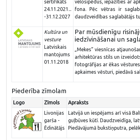
sertifikāts
velosipēdus, iepazīties ar ap
24.11.2021...
fona. Pēc vētras ir saglab
-31.12.2027
daudzveidības saglabātājs t
Par mūsdienīgu risinā
Kultūra un
iedzīvināšanai un sag
vesture
Latviskais
„Mekes” viesnīcas atjaunošan
mantojums
arhitektūras stils un izveido
01.11.2018
fotogrāfijas ar ēkas vēsture
apkaimes vēsturi, piedāvā s
Piederība zīmolam
Logo
Zīmols
Apraksts
Livonijas
Latvijā un iespējams arī visā Ba
garša -
guļbūves kūtī. Daudzveidīga, lat
Ēdinātājs
Piedāvājumā bukstiņputra, pelēki