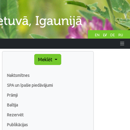
EN
LV
DE
RU
Meklēt
Naktsmītnes
SPA un īpašie piedāvājumi
Prāmji
Baltija
Rezervēt
Publikācijas