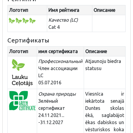
Логотип
Имя рейтинга
Описание
Качество (LC)
Cat 4
Сертификаты
Логотип
имя сертификата
Описание
Профессиональный
Atjaunoju biedra
Член ассоциации
statusu
LC
05.07.2016
Охрана природы
Viesnīca ir
Зелёный
iekārtota senajā
сертификат
Duntes skolas
24.11.2021...
ēkā, saglabājot
-31.12.2027
ēkas dabiskos un
vēsturiskos koka