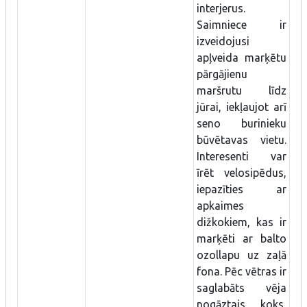
interjerus.
Saimniece ir
izveidojusi
apļveida marķētu
pārgājienu
maršrutu līdz
jūrai, iekļaujot arī
seno burinieku
būvētavas vietu.
Interesenti var
īrēt velosipēdus,
iepazīties ar
apkaimes
dižkokiem, kas ir
marķēti ar balto
ozollapu uz zaļā
fona. Pēc vētras ir
saglabāts vēja
nogāztais koks,