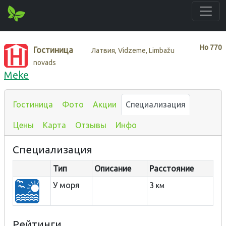
Нo
770
Гостиница
Латвия, Vidzeme, Limbažu
novads
Meke
Гостиница
Фото
Акции
Специализация
Цены
Карта
Отзывы
Инфо
Специализация
Тип
Описание
Расстояние
У моря
3
км
Рейтинги