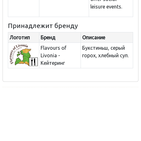
leisure events.
Принадлежит бренду
Логотип
Бренд
Описание
Flavours of
Букстиньш, серый
Livonia -
горох, хлебный суп.
Кейтеринг