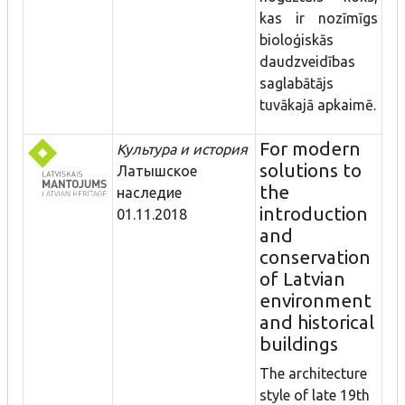
kas ir nozīmīgs
bioloģiskās
daudzveidības
saglabātājs
tuvākajā apkaimē.
For modern
Культура и история
solutions to
Латышское
the
наследие
introduction
01.11.2018
and
conservation
of Latvian
environment
and historical
buildings
The architecture
style of late 19th