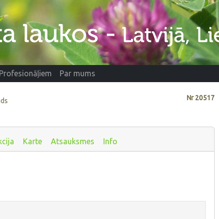
Profesionāļiem
Par mums
Nr
20517
ads
cija
Karte
Atsauksmes
Info