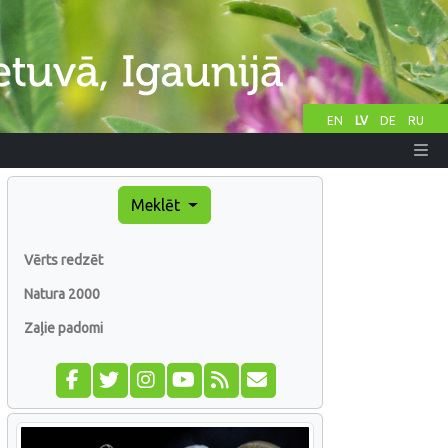
EN
LV
DE
RU
Meklēt
Vērts redzēt
Natura 2000
Zaļie padomi