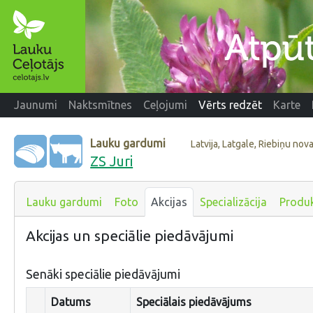
Jaunumi
Naktsmītnes
Ceļojumi
Vērts redzēt
Karte
Lauku gardumi
Latvija, Latgale, Riebiņu nov
ZS Juri
Lauku gardumi
Foto
Akcijas
Specializācija
Produk
Akcijas un speciālie piedāvājumi
Senāki speciālie piedāvājumi
Datums
Speciālais piedāvājums