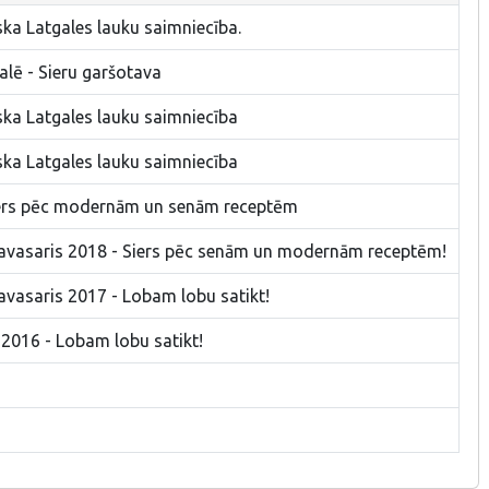
ska Latgales lauku saimniecība.
alē - Sieru garšotava
ska Latgales lauku saimniecība
ska Latgales lauku saimniecība
Siers pēc modernām un senām receptēm
 pavasaris 2018 - Siers pēc senām un modernām receptēm!
pavasaris 2017 - Lobam lobu satikt!
 2016 - Lobam lobu satikt!