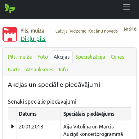
Nr
916
Pils, muiža
Latvija, Vidzeme, Kocēnu novads
Dikļu pils
Pils, muiža
Foto
Akcijas
Specializācija
Cenas
Karte
Atsauksmes
Info
Akcijas un speciālie piedāvājumi
Senāki speciālie piedāvājumi
Datums
Speciālais piedāvājums
20.01.2018
Aija Vītoliņa un Mārcis
Auziņš koncertprogrammā