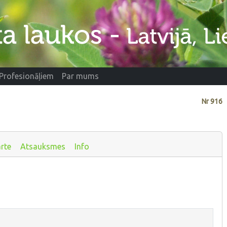
Profesionāļiem
Par mums
Nr
916
rte
Atsauksmes
Info