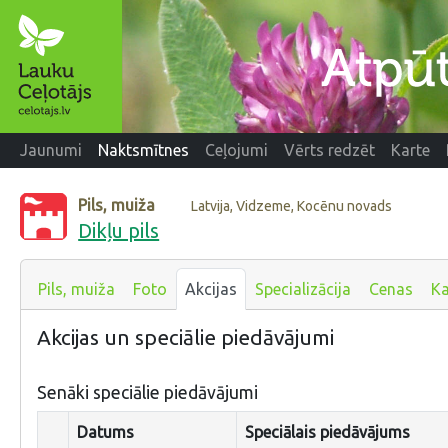
Jaunumi
Naktsmītnes
Ceļojumi
Vērts redzēt
Karte
Pils, muiža
Latvija, Vidzeme, Kocēnu novads
Dikļu pils
Pils, muiža
Foto
Akcijas
Specializācija
Cenas
Ka
Akcijas un speciālie piedāvājumi
Senāki speciālie piedāvājumi
Datums
Speciālais piedāvājums