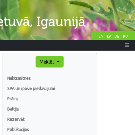
EN
LV
DE
RU
Meklēt
Naktsmītnes
SPA un īpašie piedāvājumi
Prāmji
Baltija
Rezervēt
Publikācijas