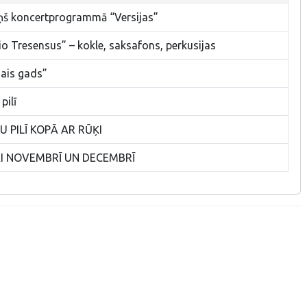
iņš koncertprogrammā “Versijas”
io Tresensus” – kokle, saksafons, perkusijas
ais gads”
pilī
 PILĪ KOPĀ AR RŪĶI
I NOVEMBRĪ UN DECEMBRĪ