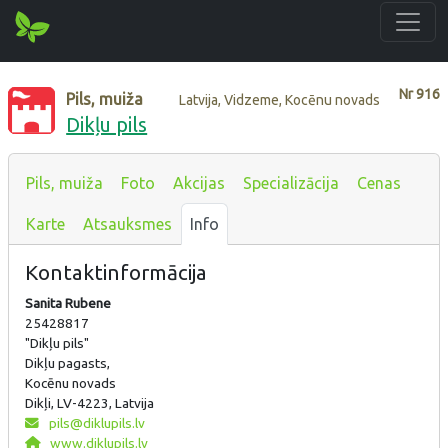
Nr
916
Pils, muiža
Latvija, Vidzeme, Kocēnu novads
Dikļu pils
Pils, muiža
Foto
Akcijas
Specializācija
Cenas
Karte
Atsauksmes
Info
Kontaktinformācija
Sanita Rubene
25428817
"Dikļu pils"
Dikļu pagasts,
Kocēnu novads
Dikļi, LV-4223, Latvija
pils@diklupils.lv
www.diklupils.lv