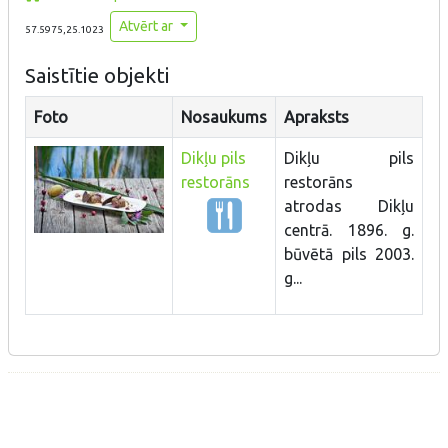
Atvērt ar
57.5975,25.1023
Saistītie objekti
Foto
Nosaukums
Apraksts
Dikļu pils
Dikļu pils
restorāns
restorāns
atrodas Dikļu
centrā. 1896. g.
būvētā pils 2003.
g...