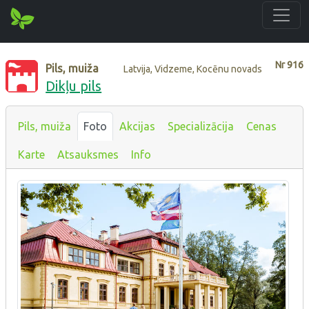
Nr
916
Pils, muiža
Latvija, Vidzeme, Kocēnu novads
Dikļu pils
Pils, muiža
Foto
Akcijas
Specializācija
Cenas
Karte
Atsauksmes
Info