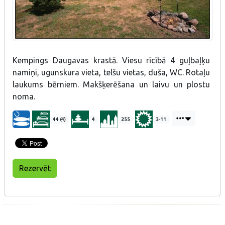
Kempings Daugavas krastā. Viesu rīcībā 4 guļbaļķu
namiņi, ugunskura vieta, telšu vietas, duša, WC. Rotaļu
laukums bērniem. Makšķerēšana un laivu un plostu
noma.
44 (4)
4
255
3-11
Rezervēt