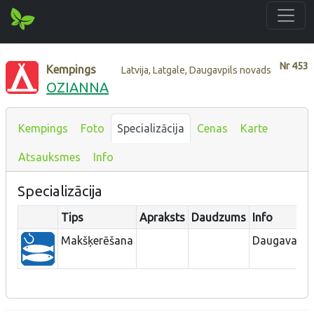
Nr
453
Kempings
Latvija, Latgale, Daugavpils novads
OZIANNA
Kempings
Foto
Specializācija
Cenas
Karte
Atsauksmes
Info
Specializācija
Tips
Apraksts
Daudzums
Info
A
Makšķerēšana
Daugava