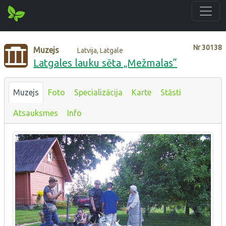
Nr
30138
Muzejs
Latvija, Latgale
Latgales lauku sēta „Mežmalas”
Muzejs
Foto
Specializācija
Karte
Stāsti
Atsauksmes
Info