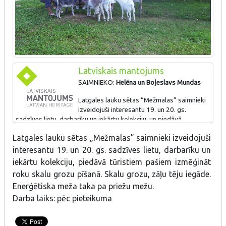
Latviskais mantojums
SAIMNIEKO:
Helēna
un Boļeslavs Mundas
Latgales lauku sētas “Mežmalas” saimnieki
izveidojuši interesantu 19. un 20. gs.
sadzīves lietu, darbarīku un iekārtu kolekciju, un piedāvā
tūristiem pašiem izmēģināt roku skalu grozu pīšanā. Izgatavo arī
Latgales lauku sētas „Mežmalas” saimnieki izveidojuši
pirts slotas, un iespējama skalu grozu un zāļu tēju iegāde.
interesantu 19. un 20. gs. sadzīves lietu, darbarīku un
iekārtu kolekciju, piedāvā tūristiem pašiem izmēģināt
roku skalu grozu pīšanā. Skalu grozu, zāļu tēju iegāde.
ZĪME PIEŠĶIRTA PAR: Par tradicionālo amata prasmju
daudzināšanu
Enerģētiska meža taka pa priežu mežu.
Darba laiks: pēc pieteikuma