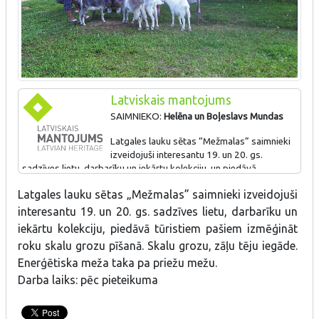
Latviskais mantojums
SAIMNIEKO:
Helēna
un Boļeslavs Mundas
Latgales lauku sētas “Mežmalas” saimnieki
izveidojuši interesantu 19. un 20. gs.
sadzīves lietu, darbarīku un iekārtu kolekciju, un piedāvā
tūristiem pašiem izmēģināt roku skalu grozu pīšanā. Izgatavo arī
Latgales lauku sētas „Mežmalas” saimnieki izveidojuši
pirts slotas, un iespējama skalu grozu un zāļu tēju iegāde.
interesantu 19. un 20. gs. sadzīves lietu, darbarīku un
iekārtu kolekciju, piedāvā tūristiem pašiem izmēģināt
roku skalu grozu pīšanā. Skalu grozu, zāļu tēju iegāde.
ZĪME PIEŠĶIRTA PAR: Par tradicionālo amata prasmju
daudzināšanu
Enerģētiska meža taka pa priežu mežu.
Darba laiks: pēc pieteikuma