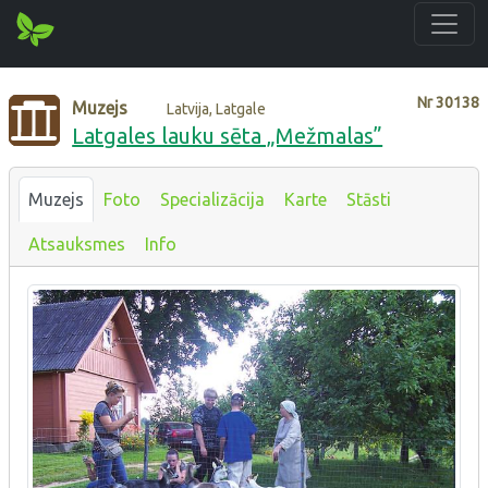
Nr
30138
Muzejs
Latvija, Latgale
Latgales lauku sēta „Mežmalas”
Muzejs
Foto
Specializācija
Karte
Stāsti
Atsauksmes
Info