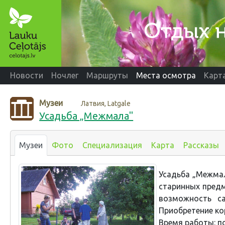
Новости
Ночлег
Маршруты
Места осмотра
Карт
Музеи
Латвия, Latgale
Усадьба „Межмала"
Музеи
Фото
Специализация
Карта
Рассказы
Усадьба „Межмал
старинных предм
возможность с
Приобретение кор
Время работы: п