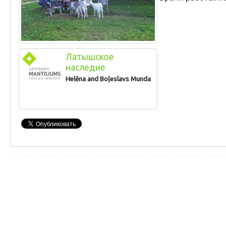
Латышское
наследие
Helēna and Boļeslavs Munda
The Mežmalas farm in Latgale offers an
interesting collection of household objects,
th
th
tools and equipment from the 19
and 20
century. Tourists can try their hand at
making woven baskets. The farm produces
sauna switches and sells woven baskets
and herbal teas.
For popularising traditional crafts