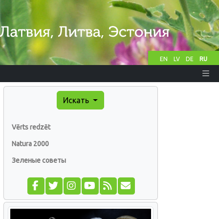
EN
LV
DE
RU
Искать
Vērts redzēt
Natura 2000
Зеленые советы