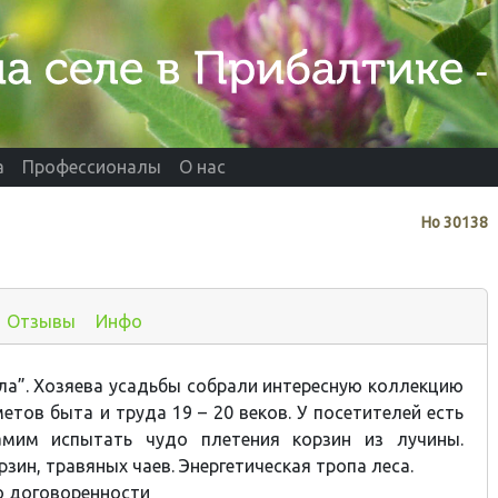
а
Профессионалы
О нас
Нo
30138
Отзывы
Инфо
а”. Хозяева усадьбы собрали интересную коллекцию
етов быта и труда 19 – 20 веков. У посетителей есть
амим испытать чудо плетения корзин из лучины.
зин, травяных чаев. Энергетическая тропа леса.
о договоренности