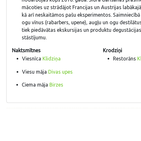
mācoties uz strādājot Francijas un Austrijas labākajā
kā arī neskaitāmos pašu eksperimentos. Saimniecībā 
ogu vīnus (rabarbers, upene), augļu un ogu destilāt
tiek piedāvātas ekskursijas un produktu degustācijas
stāstījumu.
Naktsmītnes
Krodziņi
Viesnīca
Klidziņa
Restorāns
K
Viesu māja
Divas upes
Ciema māja
Birzes