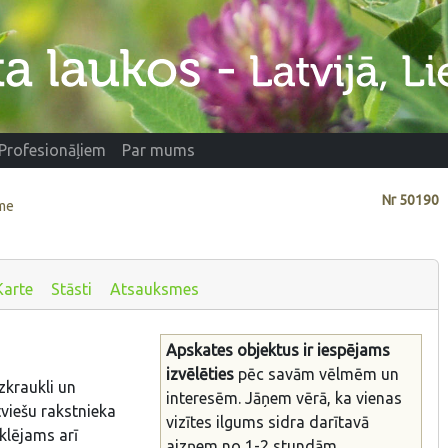
Profesionāļiem
Par mums
Nr
50190
eme
Karte
Stāsti
Atsauksmes
Apskates objektus ir iespējams
izvēlēties
pēc savām vēlmēm un
zkraukli un
interesēm. Jāņem vērā, ka vienas
tviešu rakstnieka
vizītes ilgums sidra darītavā
klējams arī
aizņem no 1-2 stundām.