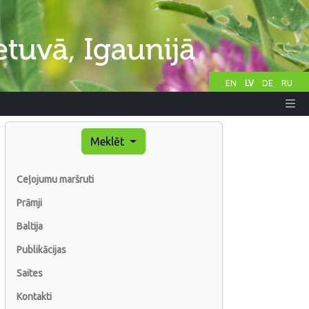
EN
LV
DE
RU
Meklēt
Ceļojumu maršruti
Prāmji
Baltija
Publikācijas
Saites
Kontakti