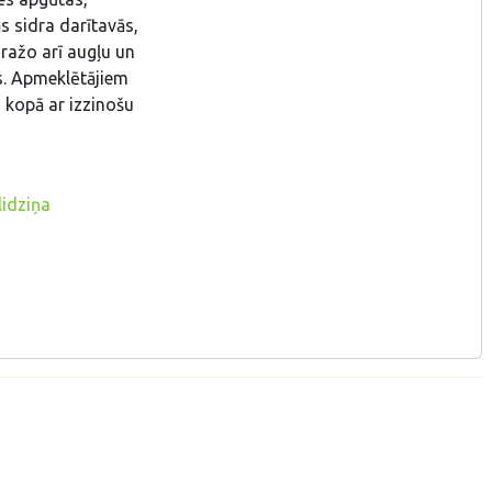
s sidra darītavās,
ražo arī augļu un
us. Apmeklētājiem
 kopā ar izzinošu
lidziņa