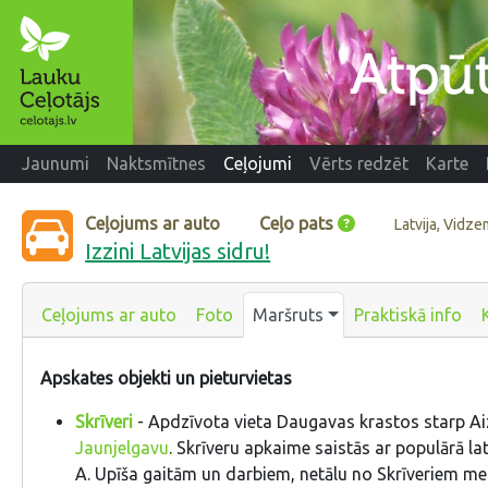
Jaunumi
Naktsmītnes
Ceļojumi
Vērts redzēt
Karte
Ceļojums ar auto
Ceļo pats
Latvija, Vidz
Izzini Latvijas sidru!
Ceļojums ar auto
Foto
Maršruts
Praktiskā info
Apskates objekti un pieturvietas
Skrīveri
- Apdzīvota vieta Daugavas krastos starp Ai
Jaunjelgavu
. Skrīveru apkaime saistās ar populārā la
A. Upīša gaitām un darbiem, netālu no Skrīveriem me