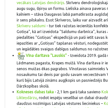
vecākais Latvijas dendrārijs
. Skrīveru dendroloģiskajā
augu sugu, šķirņu un formu. Lieliska ainava paveras n
kalniem – stāva Daugavas labā pamatkrasta augšdaļa
ir sens pilskalns. Esot Skrīveros, laiku var aizvadīt 
Skrīveru saldumi
- tur tiek ražotas iecienītās konfekt
Gotiņa", kā arī izveidota "Saldumu darbnīca", kuras 
piedalīties "Gotiņas" ekspedīcijā un paši ietīt savas 
iepazīties ar „Gotiņas” tapšanas vēsturi, nodegustēt
un iegādāties svaigus dabīgus saldumus no ražotnes
Vīna darītava "Lauskis"
- Izveidota 2019. gadā 
Lēdmanes pagasta, Krapes muižā. Vīna darītava ir i
senos muižas ēkas pagrabos. Vīnotavas saimnieks 
nosaukumu tai devis par godu savam vecvectēvam V
kurš bijis Latvijā zināms augļkopis un pasniedzējs B
Dārzkopības skolā.
Kokneses dabas taka
- 2,1 km garā taka savieno
Kok
Likteņdārzu
, rodot iespēju veselībai un dabai draudz
daudzus nozīmīgus Latvijas vēstures lieciniekus –
K