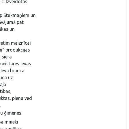
.c. Izveidotas
rp Stukmaņiem un
dāvājumā pat
kūkas un
retim maiznīcai
ņi" produkcijas
 siera
 meistares Ievas
 Ieva brauca
auca uz
najā
tības,
uktas, pienu ved
s.
ju ģimenes
saimnieki
es apgūtas,