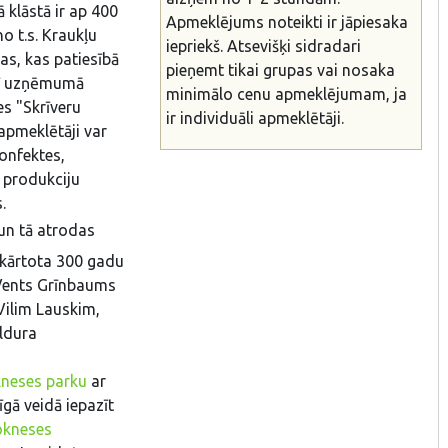
 klāstā ir ap 400
Apmeklējums noteikti ir jāpiesaka
o t.s. Kraukļu
iepriekš. Atsevišķi sidradari
s, kas patiesībā
pieņemt tikai grupas vai nosaka
arī uzņēmumā
minimālo cenu apmeklējumam, ja
es "Skrīveru
ir individuāli apmeklētāji.
apmeklētāji var
konfektes,
 produkciju
.
un tā atrodas
ekārtota 300 gadu
Vents Grīnbaums
ilim Lauskim,
uldura
neses parku
ar
īgā veidā iepazīt
okneses