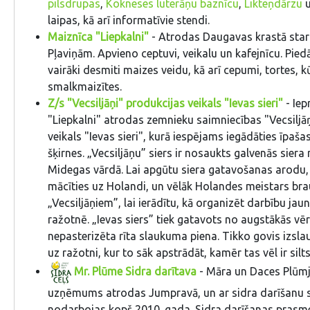
pilsdrupas
,
Kokneses luterāņu baznīcu
,
Likteņdārzu
u
laipas, kā arī informatīvie stendi.
Maiznīca "Liepkalni"
- Atrodas Daugavas krastā sta
Pļaviņām. Apvieno ceptuvi, veikalu un kafejnīcu. Pie
vairāki desmiti maizes veidu, kā arī cepumi, tortes, 
smalkmaizītes.
Z/s "Vecsiljāņi" produkcijas veikals "Ievas sieri"
- Iep
"Liepkalni" atrodas zemnieku saimniecības "Vecsiljā
veikals "Ievas sieri", kurā iespējams iegādāties īpašas
šķirnes. „Vecsiljāņu” siers ir nosaukts galvenās siera
Midegas vārdā. Lai apgūtu siera gatavošanas arodu,
mācīties uz Holandi, un vēlāk Holandes meistars br
„Vecsiljāņiem”, lai ierādītu, kā organizēt darbību jau
ražotnē. „Ievas siers” tiek gatavots no augstākās vēr
nepasterizēta rīta slaukuma piena. Tikko govis izsla
uz ražotni, kur to sāk apstrādāt, kamēr tas vēl ir silt
Mr. Plūme Sidra darītava
- Māra un Daces Plūm
uzņēmums atrodas Jumpravā, un ar sidra darīšanu 
nodarbojas kopš 2010. gada. Sidra darīšanas prasm