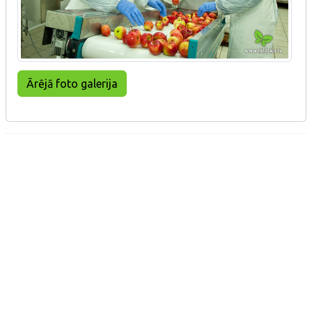
Ārējā foto galerija