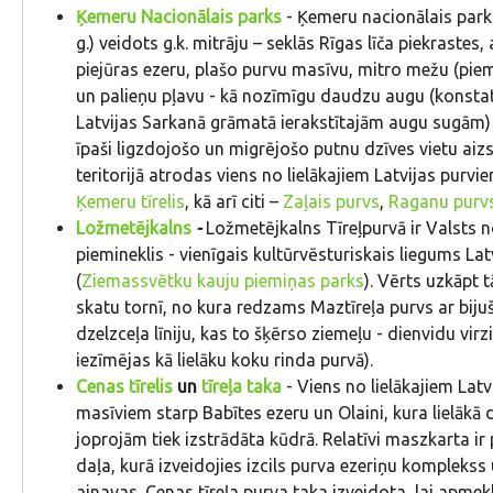
Ķemeru Nacionālais parks
- Ķemeru nacionālais parks
g.) veidots g.k. mitrāju – seklās Rīgas līča piekrastes
piejūras ezeru, plašo purvu masīvu, mitro mežu (pi
un palieņu pļavu - kā nozīmīgu daudzu augu (konsta
Latvijas Sarkanā grāmatā ierakstītajām augu sugām) 
īpaši ligzdojošo un migrējošo putnu dzīves vietu aiz
teritorijā atrodas viens no lielākajiem Latvijas purvi
Ķemeru tīrelis
, kā arī citi –
Zaļais purvs
,
Raganu purv
Ložmetējkalns
-
Ložmetējkalns Tīreļpurvā ir Valsts 
piemineklis - vienīgais kultūrvēsturiskais liegums Lat
(
Ziemassvētku kauju piemiņas parks
). Vērts uzkāpt 
skatu tornī, no kura redzams Maztīreļa purvs ar biju
dzelzceļa līniju, kas to šķērso ziemeļu - dienvidu vir
iezīmējas kā lielāku koku rinda purvā).
Cenas tīrelis
un
tīreļa taka
- Viens no lielākajiem Latv
masīviem starp Babītes ezeru un Olaini, kura lielākā d
joprojām tiek izstrādāta kūdrā. Relatīvi maszkarta ir
daļa, kurā izveidojies izcils purva ezeriņu komplekss
ainavas. Cenas tīreļa purva taka izveidota, lai apmek