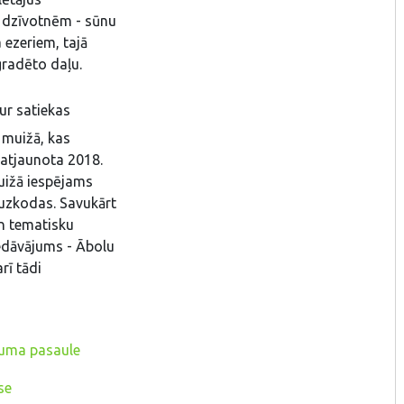
s dzīvotnēm - sūnu
 ezeriem, tajā
gradēto daļu.
kur satiekas
 muižā, kas
 atjaunota 2018.
Muižā iespējams
n uzkodas. Savukārt
un tematisku
edāvājums - Ābolu
rī tādi
uma pasaule
se