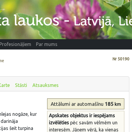
Profesionāļiem
Par mums
Nr
50190
eme
Karte
Stāsti
Atsauksmes
Attālumi
ar automašīnu
185
km
lejas nogāze, kur
Apskates objektus ir iespējams
 darināja
izvēlēties
pēc savām vēlmēm un
jas šeit turpina
interesēm. Jāņem vērā, ka vienas