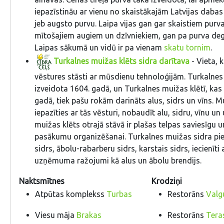
iepazīstināu ar vienu no skaistākajām Latvijas daba
jeb augsto purvu. Laipa vijas gan gar skaistiem purva
mītošajiem augiem un dzīvniekiem, gan pa purva de
Laipas sākumā un vidū ir pa vienam
skatu tornim
.
Turkalnes muižas klēts sidra darītava
- Vieta, 
vēstures stāsti ar mūsdienu tehnoloģijām. Turkalnes
izveidota 1604. gadā, un Turkalnes muižas klētī, kas
gadā, tiek pašu rokām darināts alus, sidrs un vīns. 
iepazīties ar tās vēsturi, nobaudīt alu, sidru, vīnu u
muižas klēts otrajā stāvā ir plašas telpas saviesīgu 
pasākumu organizēšanai. Turkalnes muižas sidra pi
sidrs, ābolu-rabarberu sidrs, karstais sidrs, iecienīti a
uzņēmuma ražojumi kā alus un ābolu brendijs.
Naktsmītnes
Krodziņi
Atpūtas komplekss
Turbas
Restorāns
Valg
Viesu māja
Brakas
Restorāns
Tera