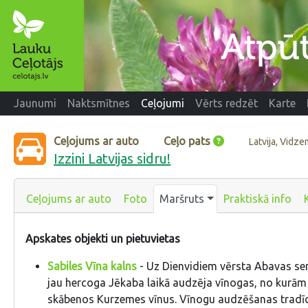
Jaunumi
Naktsmītnes
Ceļojumi
Vērts redzēt
Karte
Ceļojums ar auto
Ceļo pats
Latvija, Vidz
Izzini Latvijas sidru!
Ceļojums ar auto
Foto
Maršruts
Praktiskā info
Apskates objekti un pietuvietas
Sabiles Vīna kalns
- Uz Dienvidiem vērsta Abavas sen
jau hercoga Jēkaba laikā audzēja vīnogas, no kurām
skābenos Kurzemes vīnus. Vīnogu audzēšanas tradīci