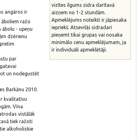
vizītes ilgums sidra darītavā
as angāros ir
aizņem no 1-2 stundām.
Apmeklējums noteikti ir jāpiesaka
m āboliem ražo
iepriekš. Atsevišķi sidradari
n ābolu - upeņu
pieņemt tikai grupas vai nosaka
enām dzērienu
minimālo cenu apmeklējumam, ja
epretim
ir individuāli apmeklētāji.
āstu par
 gatavai
vot un nodegustēt
nes Barkānu 2010.
 kvalitatīvu
ogām. Vīna
atrodas vistālāk
avā tiek ražoti
tie alkoholiskie