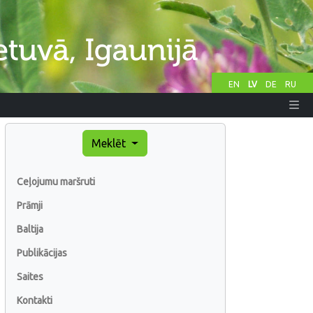
EN
LV
DE
RU
Meklēt
Ceļojumu maršruti
Prāmji
Baltija
Publikācijas
Saites
Kontakti