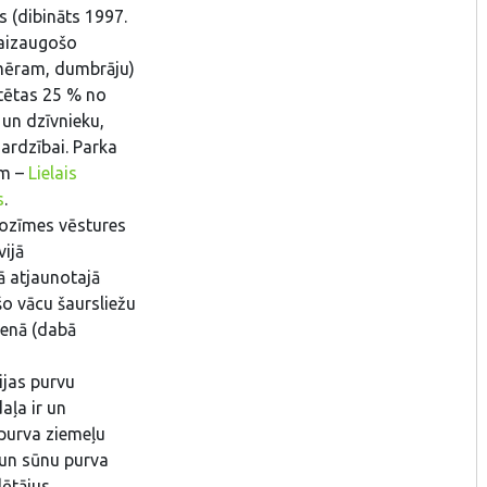
 (dibināts 1997.
, aizaugošo
emēram, dumbrāju)
tētas 25 % no
un dzīvnieku,
sardzībai. Parka
em –
Lielais
s
.
nozīmes vēstures
vijā
tā atjaunotajā
šo vācu šaursliežu
zienā (dabā
ijas purvu
aļa ir un
 purva ziemeļu
 un sūnu purva
lētājus