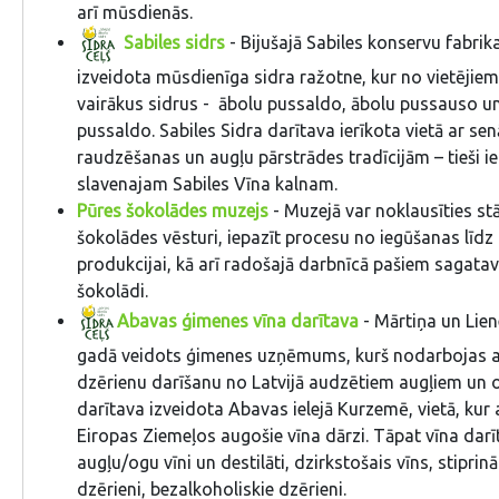
arī mūsdienās.
Sabiles sidrs
- Bijušajā Sabiles konservu fabrik
izveidota mūsdienīga sidra ražotne, kur no vietējie
vairākus sidrus - ābolu pussaldo, ābolu pussauso u
pussaldo. Sabiles Sidra darītava ierīkota vietā ar s
raudzēšanas un augļu pārstrādes tradīcijām – tieši i
slavenajam Sabiles Vīna kalnam.
Pūres šokolādes muzejs
- Muzejā var noklausīties st
šokolādes vēsturi, iepazīt procesu no iegūšanas līdz
produkcijai, kā arī radošajā darbnīcā pašiem sagata
šokolādi.
Abavas ģimenes vīna darītava
- Mārtiņa un Lie
gadā veidots ģimenes uzņēmums, kurš nodarbojas ar
dzērienu darīšanu no Latvijā audzētiem augļiem un 
darītava izveidota Abavas ielejā Kurzemē, vietā, kur 
Eiropas Ziemeļos augošie vīna dārzi. Tāpat vīna darīt
augļu/ogu vīni un destilāti, dzirkstošais vīns, stiprinā
dzērieni, bezalkoholiskie dzērieni.