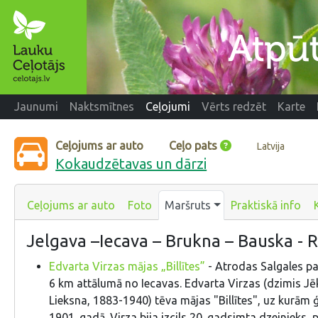
Jaunumi
Naktsmītnes
Ceļojumi
Vērts redzēt
Karte
Ceļojums ar auto
Ceļo pats
Latvija
Kokaudzētavas un dārzi
Ceļojums ar auto
Foto
Maršruts
Praktiskā info
Jelgava –Iecava – Brukna – Bauska - 
Edvarta Virzas mājas „Billītes”
- Atrodas Salgales p
6 km attālumā no Iecavas. Edvarta Virzas (dzimis J
Lieksna, 1883-1940) tēva mājas "Billītes", uz kurām 
1901. gadā. Virza bija izcils 20. gadsimta dzejnieks, 