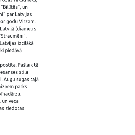
"Billītēs", un
" par Latvijas
 par godu Virzam.
Latvijā (diametrs
"Straumēni".
Latvijas izcilākā
ki piedāvā
postīta. Pašlaik tā
nesanses stila
i. Augu sugas tajā
 aizņem parks
 vīnadārzu.
, un veca
as ziedotas