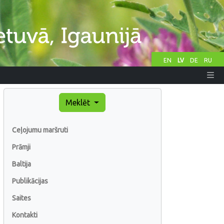
EN
LV
DE
RU
Meklēt
Ceļojumu maršruti
Prāmji
Baltija
Publikācijas
Saites
Kontakti