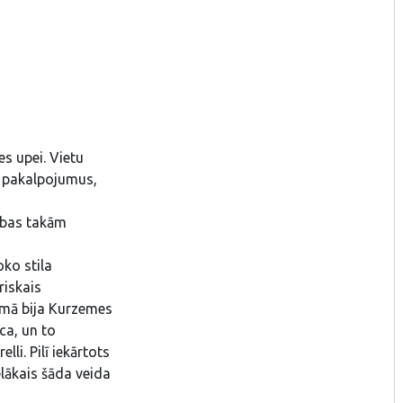
s upei. Vietu
s pakalpojumus,
abas takām
ko stila
riskais
kumā bija Kurzemes
ca, un to
li. Pilī iekārtots
elākais šāda veida