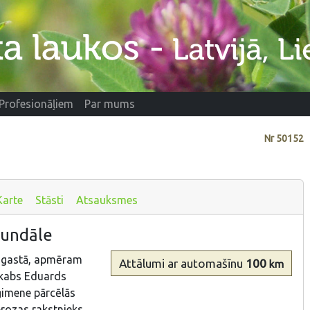
Profesionāļiem
Par mums
Nr
50152
Karte
Stāsti
Atsauksmes
Rundāle
agastā, apmēram
Attālumi
ar automašīnu
100
km
ēkabs Eduards
ģimene pārcēlās
prozas rakstnieks,