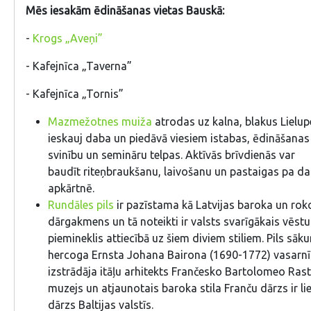
Mēs iesakām ēdināšanas vietas Bauskā:
-
Krogs „Aveņi”
- Kafejnīca „Taverna”
- Kafejnīca „Tornis”
Mazmežotnes muiža
atrodas uz kalna, blakus Lielupe
ieskauj daba un piedāvā viesiem istabas, ēdināšana
svinību un semināru telpas. Aktīvās brīvdienās var
baudīt riteņbraukšanu, laivošanu un pastaigas pa d
apkārtnē.
Rundāles pils
ir pazīstama kā Latvijas baroka un roko
dārgakmens un tā noteikti ir valsts svarīgākais vēstu
piemineklis attiecībā uz šiem diviem stiliem. Pils sā
hercoga Ernsta Johana Bairona (1690-1772) vasarnī
izstrādāja itāļu arhitekts Frančesko Bartolomeo Rastrel
muzejs un atjaunotais baroka stila Franču dārzs ir li
dārzs Baltijas valstīs.