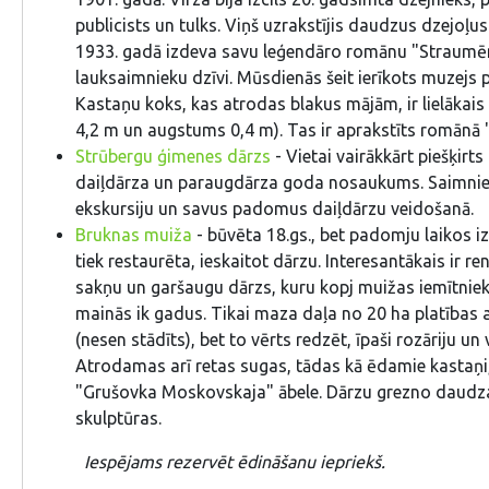
publicists un tulks. Viņš uzrakstījis daudzus dzejoļus 
1933. gadā izdeva savu leģendāro romānu "Straumēni
lauksaimnieku dzīvi. Mūsdienās šeit ierīkots muzejs
Kastaņu koks, kas atrodas blakus mājām, ir lielākais 
4,2 m un augstums 0,4 m). Tas ir aprakstīts romānā 
Strūbergu ģimenes dārzs
- Vietai vairākkārt piešķirts 
daiļdārza un paraugdārza goda nosaukums. Saimnie
ekskursiju un savus padomus daiļdārzu veidošanā.
Bruknas muiža
- būvēta 18.gs., bet padomju laikos iz
tiek restaurēta, ieskaitot dārzu. Interesantākais ir re
sakņu un garšaugu dārzs, kuru kopj muižas iemītniek
mainās ik gadus. Tikai maza daļa no 20 ha platības
(nesen stādīts), bet to vērts redzēt, īpaši rozāriju un
Atrodamas arī retas sugas, tādas kā ēdamie kastaņi
"Grušovka Moskovskaja" ābele. Dārzu grezno daudz
skulptūras.
Iespējams rezervēt ēdināšanu iepriekš.