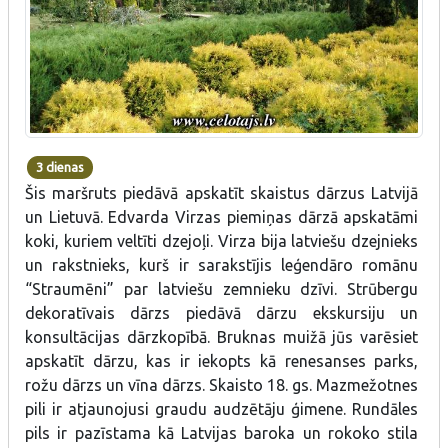
3 dienas
Šis maršruts piedāvā apskatīt skaistus dārzus Latvijā
un Lietuvā. Edvarda Virzas piemiņas dārzā apskatāmi
koki, kuriem veltīti dzejoļi. Virza bija latviešu dzejnieks
un rakstnieks, kurš ir sarakstījis leģendāro romānu
“Straumēni” par latviešu zemnieku dzīvi. Strūbergu
dekoratīvais dārzs piedāvā dārzu ekskursiju un
konsultācijas dārzkopībā. Bruknas muižā jūs varēsiet
apskatīt dārzu, kas ir iekopts kā renesanses parks,
rožu dārzs un vīna dārzs. Skaisto 18. gs. Mazmežotnes
pili ir atjaunojusi graudu audzētāju ģimene. Rundāles
pils ir pazīstama kā Latvijas baroka un rokoko stila