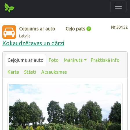
Nr
50152
Ceļojums ar auto
Ceļo pats
Latvija
Kokaudzētavas un dārzi
Ceļojums ar auto
Foto
Maršruts
Praktiskā info
Karte
Stāsti
Atsauksmes