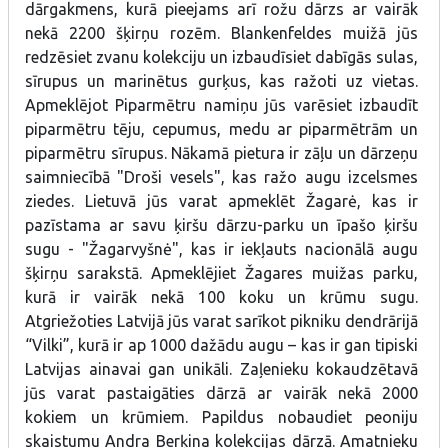
dārgakmens, kurā pieejams arī rožu dārzs ar vairāk
nekā 2200 šķirņu rozēm. Blankenfeldes muižā jūs
redzēsiet zvanu kolekciju un izbaudīsiet dabīgās sulas,
sīrupus un marinētus gurķus, kas ražoti uz vietas.
Apmeklējot Piparmētru namiņu jūs varēsiet izbaudīt
piparmētru tēju, cepumus, medu ar piparmētrām un
piparmētru sīrupus. Nākamā pietura ir zāļu un dārzeņu
saimniecībā "Droši vesels", kas ražo augu izcelsmes
ziedes. Lietuvā jūs varat apmeklēt Žagarė, kas ir
pazīstama ar savu ķiršu dārzu-parku un īpašo ķiršu
sugu - "Žagarvyšnė", kas ir iekļauts nacionālā augu
šķirņu sarakstā. Apmeklējiet Žagares muižas parku,
kurā ir vairāk nekā 100 koku un krūmu sugu.
Atgriežoties Latvijā jūs varat sarīkot pikniku dendrārijā
“Vilki”, kurā ir ap 1000 dažādu augu – kas ir gan tipiski
Latvijas ainavai gan unikāli. Zaļenieku kokaudzētavā
jūs varat pastaigāties dārzā ar vairāk nekā 2000
kokiem un krūmiem. Papildus nobaudiet peoniju
skaistumu Andra Berķina kolekcijas dārzā. Amatnieku