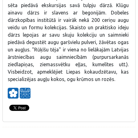
sēta piedāvā ekskursijas savā tulpju dārzā. Klūgu
ainavu dārzs ir slavens ar begonijām. Dobeles
dārzkopības institūtā ir vairāk nekā 200 ceriņu augu
veidu un formu kolekcijas. Skaisto un praktisko ideju
dārzs lepojas ar savu skuju kolekciju un saimnieki
piedāvā degustēt augu garšvielu pulveri, žāvētas ogas
un augļus. "Rūķīšu tēja" ir viena no lielākajām Latvijas
ārstniecības augu saimniecībām (purpursarkanās
ziedlapiņas, ziemassvētku eļļas, kumelītes utt.).
Visbeidzot, apmeklējiet Liepas kokaudzētavu, kas
specializējas augļu kokos, ogu krūmos un rozēs.