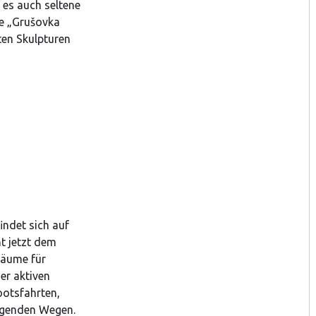
 es auch seltene
te „Grušovka
ten Skulpturen
ndet sich auf
t jetzt dem
Räume für
er aktiven
ootsfahrten,
egenden Wegen.