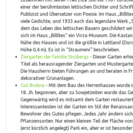
einer der berühmtesten lettischen Dichter und Schrifts
Publizist und Übersetzer von Poesie. Im Haus „Billīt
viele Gedichte, und 1933 auch das legendäre Werk „
dem das Leben des lettischen Bauern geschildert wird
sich im Haus „Billītes“ ein Virza-Museum. Die Kastan
Nähe des Hauses und ist die größte in Lettland (Dur
Höhe 0,4 m). Es ist in "Straumeni" beschrieben.
Ziergarten der familie Strūbergs
- Dieser Garten erhi
Titel als herausragender Ziergarten und Mustergarte
Die Hausherrn bieten Führungen an und beraten in F
dekorativer Grünanlagen.
Gut Brukna
- Mit dem Bau des Herrenhauses wurde i
18. Jh. begonnen, aber zu Sowjetzeiten wurde das Ge
Gegenwärtig wird es mitsamt dem Garten restaurier
Interessantesten ist der Garten im Stil der Renaissan
Bewohner des Gutes pflegen. Jedes Jahr ändern sich
Pflanzensorten. Nur einen kleinen Teil der Fläche vo
(erst kürzlich angelegt) Park ein, aber er ist besonde