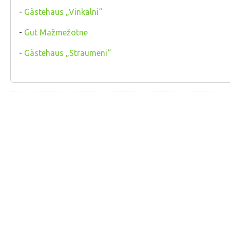
-
Gästehaus „Vinkalni“
-
Gut Mažmežotne
-
Gästehaus „Straumeni“