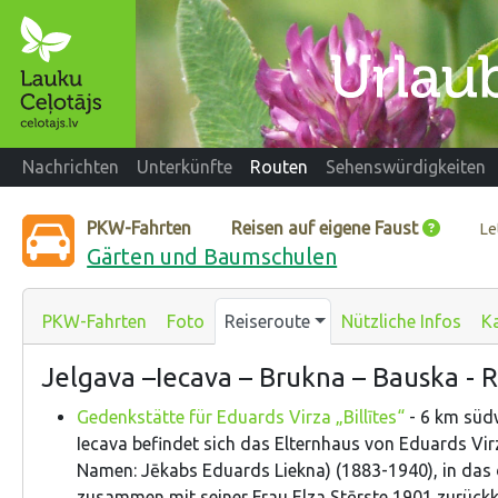
Nachrichten
Unterkünfte
Routen
Sehenswürdigkeiten
PKW-Fahrten
Reisen auf eigene Faust
Le
Gärten und Baumschulen
PKW-Fahrten
Foto
Reiseroute
Nützliche Infos
K
Jelgava –Iecava – Brukna – Bauska - 
Gedenkstätte für Eduards Virza „Billītes“
- 6 km süd
Iecava befindet sich das Elternhaus von Eduards Virz
Namen: Jēkabs Eduards Liekna) (1883-1940), in das d
zusammen mit seiner Frau Elza Stērste 1901 zurückk