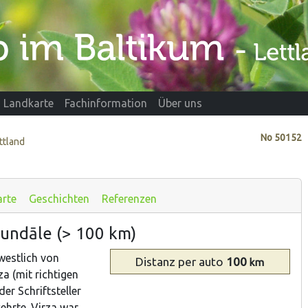
Landkarte
Fachinformation
Über uns
No
50152
ttland
arte
Geschichten
Referenzen
Rundāle (> 100 km)
westlich von
Distanz
per auto
100
km
a (mit richtigen
er Schriftsteller
ehrte. Virza war