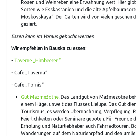
Rosen und Weinreben eine Erwähnung wert. Hier gibt
Sorten wie Esskastanien und die alte Apfelbaumsor
Moskovskaya“. Der Garten wird von vielen geschenk
geziert.
Essen kann im Voraus gebucht werden
Wir empfehlen in Bauska zu essen:
-
Taverne „Himbeeren“
- Cafe „Taverna“
- Cafe „Tornis“
Gut Mazmežotne.
Das Landgut von Mažmezotne befi
einem Hügel unweit des Flusses Lielupe. Das Gut dien
Tourismus, es werden Übernachtung, Verpflegung, 
Feierlichkeiten oder Seminare geboten. Für Freunde d
Erholung und Naturliebhaber auch Fahrradtouren, B
Wanderungen auf dem Naturlehrpfad und den umli