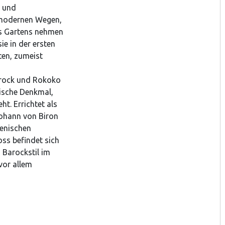
n und
t modernen Wegen,
es Gartens nehmen
e in der ersten
ten, zumeist
Barock und Rokoko
rische Denkmal,
t. Errichtet als
ohann von Biron
ienischen
oss befindet sich
 Barockstil im
vor allem