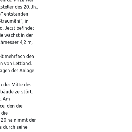
teller des 20. Jh.,
es“ entstanden
Straumēni“, in
. Jetzt befindet
ie wächst in der
chmesser 4,2 m,
elt mehrfach den
n von Lettland.
ragen der Anlage
n der Mitte des
bäude zerstört.
t. Am
ce, den die
 die
n 20 ha nimmt der
rs durch seine