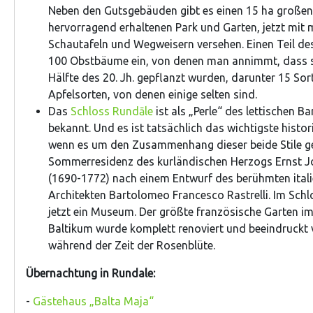
Neben den Gutsgebäuden gibt es einen 15 ha große
hervorragend erhaltenen Park und Garten, jetzt mi
Schautafeln und Wegweisern versehen. Einen Teil d
100 Obstbäume ein, von denen man annimmt, dass si
Hälfte des 20. Jh. gepflanzt wurden, darunter 15 Sor
Apfelsorten, von denen einige selten sind.
Das
Schloss Rundāle
ist als „Perle“ des lettischen 
bekannt. Und es ist tatsächlich das wichtigste histo
wenn es um den Zusammenhang dieser beide Stile geh
Sommerresidenz des kurländischen Herzogs Ernst J
(1690-1772) nach einem Entwurf des berühmten ital
Architekten Bartolomeo Francesco Rastrelli. Im Schl
jetzt ein Museum. Der größte französische Garten im
Baltikum wurde komplett renoviert und beeindruckt 
während der Zeit der Rosenblüte.
Übernachtung in Rundale:
-
Gästehaus „Balta Maja“