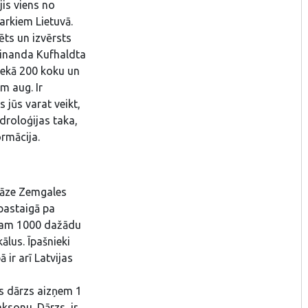
ijis viens no
arkiem Lietuvā.
ts un izvērsts
dinanda Kufhaldta
 nekā 200 koku un
m aug. Ir
 jūs varat veikt,
droloģijas taka,
ormācija.
 oāze Zemgales
 pastaigā pa
ēram 1000 dažādu
ālus. Īpašnieki
ir arī Latvijas
ās dārzs aizņem 1
aksonu. Dārzs ir