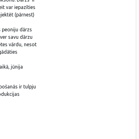
t var iepazīties
jektēt (pārnest)
s peoniju dārzs
tver savu dārzu
tes vārdu, nesot
gādāties
ikā, jūnija
ošanās ir tulpju
odukcijas