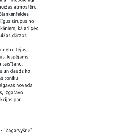
 muižas atmosfēru,
 Blankenfeldes
līgus sīrupus no
kāniem, kā arī pēc
uižas dārzos
rmētru tējas,
us. Iespējams
 taisīšanu,
nu un daudz ko
as toniku
Jelgavas novada
s, izgatavo
kcijas par
 - "Žagarvyšnė".