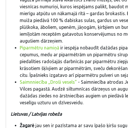
viesnīcas numuriņi, kuros iespējams palikt, baudot
mierīgu atpūtu un nākamajā rītā – gardas brokastis.
muiža piedāvā 100 % dabiskas sulas, gardus un vese
plūškoka, āboliem, upenēm, jāņogām, ķirbjiem un bur
iemīļotām receptēm gatavotus konservējumus no m
augušiem dārzeņiem.
Piparmētru namiņā
ir iespēja nobaudīt dažādas pipa
cepumus, medu ar piparmētrām un piparmētru sīrup
piedalīties radošajās darbnīcās par piparmētru ziepju
krāsotiem šķīvjiem ar piparmētrām, sveču dekorēša
citu. Īpašnieks izgatavo arī piparmētru pulveri un sej
Saimnniecība „Droši vesels”
- Saimniecība atrodas 
Vilces pagastā. Audzē siltumnīcas dārzeņus un augu
dažādas ziedes no ārstniecības augiem un piedāvā le
veselīgu uzturu un dzīvesveidu.
Lietuvas / Latvijas robeža
Žagarė
jau sen ir pazīstama ar savu īpašo ķiršu sugu