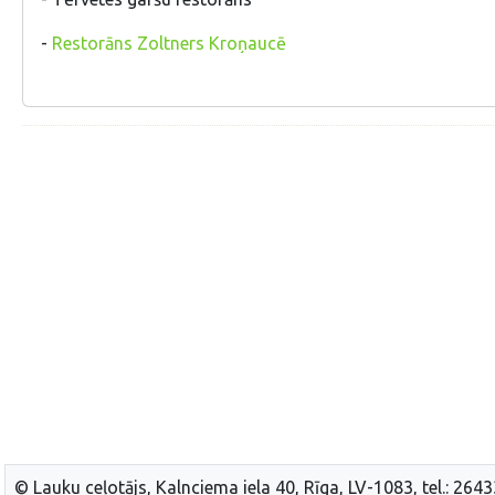
-
Restorāns Zoltners Kroņaucē
© Lauku ceļotājs, Kalnciema iela 40, Rīga, LV-1083, tel.: 264