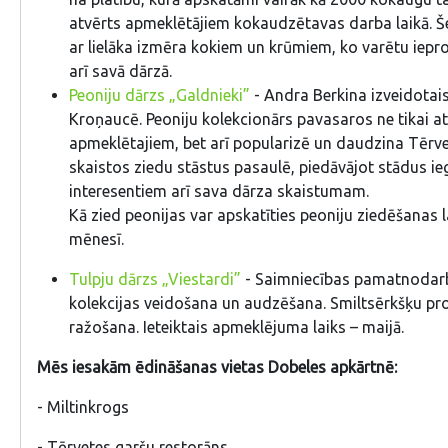
atvērts apmeklētājiem kokaudzētavas darba laikā. Šei
ar lielāka izmēra kokiem un krūmiem, ko varētu iepro
arī savā dārzā.
Peoniju dārzs „Galdnieki”
- Andra Berkina izveidotai
Kroņaucē. Peoniju kolekcionārs pavasaros ne tikai a
apmeklētajiem, bet arī popularizē un daudzina Tērve
skaistos ziedu stāstus pasaulē, piedāvājot stādus ie
interesentiem arī sava dārza skaistumam.
Kā zied peonijas var apskatīties peoniju ziedēšanas la
mēnesī.
Tulpju dārzs „Viestardi”
- Saimniecības pamatnodarb
kolekcijas veidošana un audzēšana. Smiltsērkšķu pr
ražošana. Ieteiktais apmeklējuma laiks – maijā.
Mēs iesakām ēdināšanas vietas Dobeles apkārtnē:
- Miltinkrogs
- Tērvetes garšu restorāns