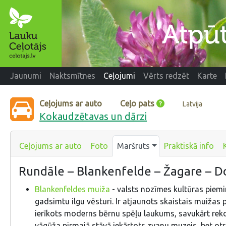
Jaunumi
Naktsmītnes
Ceļojumi
Vērts redzēt
Karte
Ceļojums ar auto
Ceļo pats
Latvija
Kokaudzētavas un dārzi
Ceļojums ar auto
Foto
Maršruts
Praktiskā info
Rundāle – Blankenfelde – Žagare – D
Blankenfeldes muiža
- valsts nozīmes kultūras piemi
gadsimtu ilgu vēsturi. Ir atjaunots skaistais muižas 
ierīkots moderns bērnu spēļu laukums, savukārt reko
vāgūža pirmajā stāvā iekārtots zvanu muzejs, bet otr