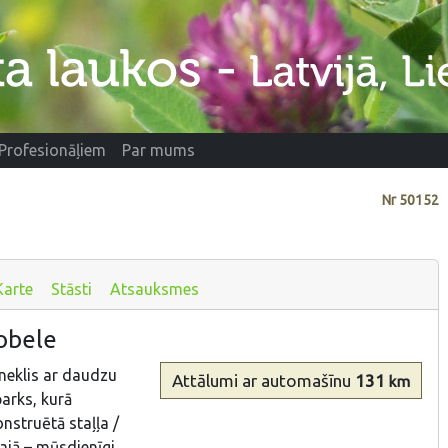
Profesionāļiem
Par mums
Nr
50152
Karte
Stāsti
Atsauksmes
obele
neklis ar daudzu
Attālumi
ar automašīnu
131
km
parks, kurā
nstruētā staļļa /
ajā – mūsdienīgi