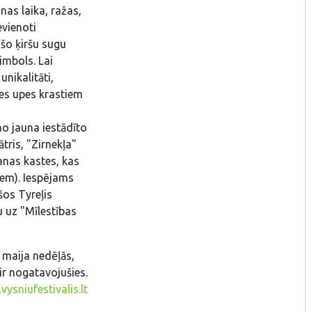
nas laika, ražas,
evienoti
 šo ķiršu sugu
imbols. Lai
nikalitāti,
tes upes krastiem
 no jauna iestādīto
ātris, "Zirnekļa"
anas kastes, kas
iem). Iespējams
šos Tyreļis
u uz "Mīlestības
s maija nedēļās,
 ir nogatavojušies.
vysniufestivalis.lt