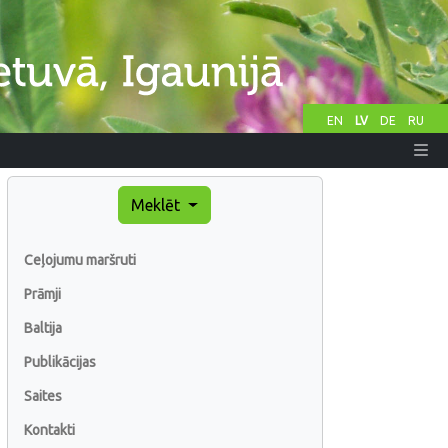
EN
LV
DE
RU
Meklēt
Ceļojumu maršruti
Prāmji
Baltija
Publikācijas
Saites
Kontakti