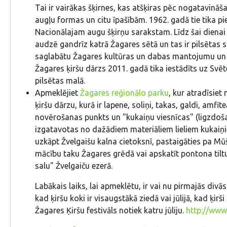
Tai ir vairākas šķirnes, kas atšķiras pēc nogatavināša
augļu formas un citu īpašībām. 1962. gadā tie tika pi
Nacionālajam augu šķirņu sarakstam. Līdz šai dienai
audzē gandrīz katrā Žagares sētā un tas ir pilsētas s
saglabātu Žagares kultūras un dabas mantojumu un u
Žagares ķiršu dārzs 2011. gadā tika iestādīts uz Svē
pilsētas malā.
Apmeklējiet
Žagares reģionālo parku
, kur atradīsiet
ķiršu dārzu, kurā ir lapene, soliņi, takas, galdi, amfite
novērošanas punkts un "kukaiņu viesnīcas" (ligzdoš
izgatavotas no dažādiem materiāliem lieliem kukaiņ
uzkāpt Žvelgaišu kalna cietoksnī, pastaigāties pa Mū
mācību taku Žagares grēdā vai apskatīt pontona tilt
salu" Žvelgaiču ezerā.
Labākais laiks, lai apmeklētu, ir vai nu pirmajās divā
kad ķiršu koki ir visaugstākā ziedā vai jūlijā, kad ķirši
Žagares Ķiršu festivāls notiek katru jūliju.
http://www.