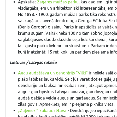
Apskatiet
Žagares muižas parku
, kas gadiem ilgi ir b
visdārgākajiem un arhitektoniski interesantākajiem p
No 1898. - 1900. gadam muižas parks tika rekonstruē
saskaņā ar slavenā dendrologa Georga Frīdriha Fer
(Denis Gordon) dizainu. Parks ir apstādīts ar vairāk
krūmu sugām. Vairāk nekā 100 no tām šobrīd joprojā
saglabājušies daudz dažādu ceļu līdz šai dienai, kurus
lai izjustu parka lielumu un skaistumu. Parkam ir den
kurā ir atzīmēti 15 reti koki un par tiem pieejama inf
Lietuvas / Latvijas robeža
Augu audzētava un dendrārijs "Vilki"
ir neliela zaļā
plašo labības lauku vidū. Šeit jūs varat doties gājēju
dendrāriju un lauksaimniecības zemi, atklājot apm
augu - gan tipiskus Latvijas ainavai, gan diezgan unik
audzē dažāda veida augus un garšaugus. Saimniecībā 
zilās govis. Apmeklētājiem ir pieejama piknika vieta.
„Zaļenieki” kokaudzētava
- Dendrārijs jeb iepazīšan
ha platību, kurā apskatāmi vairāk kā 2000 kokaugu t