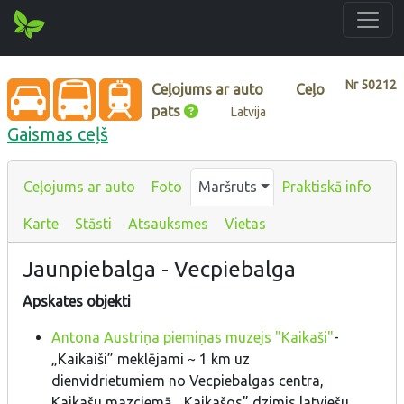
Nr
50212
Ceļojums ar auto
Ceļo
pats
Latvija
Gaismas ceļš
Ceļojums ar auto
Foto
Maršruts
Praktiskā info
Karte
Stāsti
Atsauksmes
Vietas
Jaunpiebalga - Vecpiebalga
Apskates objekti
Antona Austriņa piemiņas muzejs "Kaikaši"
-
„Kaikaiši” meklējami ~ 1 km uz
dienvidrietumiem no Vecpiebalgas centra,
Kaikašu mazciemā. „Kaikašos” dzimis latviešu