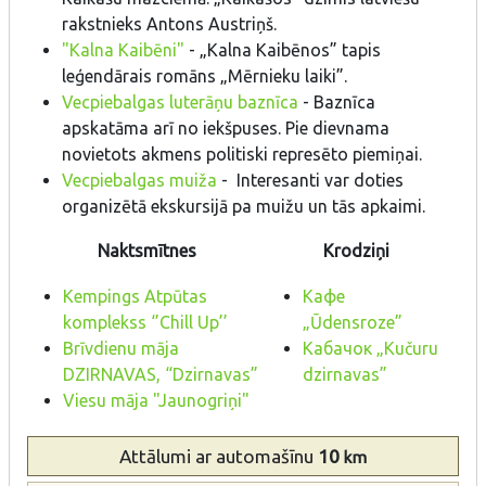
rakstnieks Antons Austriņš.
"Kalna Kaibēni"
- „Kalna Kaibēnos” tapis
leģendārais romāns „Mērnieku laiki”.
Vecpiebalgas luterāņu baznīca
- Baznīca
apskatāma arī no iekšpuses. Pie dievnama
novietots akmens politiski represēto piemiņai.
Vecpiebalgas muiža
- Interesanti var doties
organizētā ekskursijā pa muižu un tās apkaimi.
Naktsmītnes
Krodziņi
Kempings Atpūtas
Kафе
komplekss ‘’Chill Up’’
„Ūdensroze”
Brīvdienu māja
Kабачок „Kučuru
DZIRNAVAS, “Dzirnavas”
dzirnavas”
Viesu māja "Jaunogriņi"
Attālumi
ar automašīnu
10
km