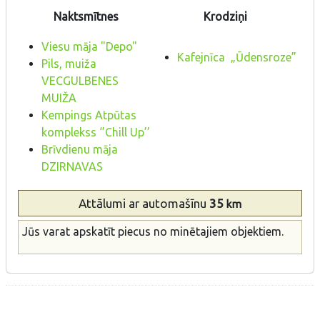
Naktsmītnes
Krodziņi
Viesu māja "Depo"
Kаfejnīca „Ūdensroze”
Pils, muiža
VECGULBENES
MUIŽA
Kempings Atpūtas
komplekss ‘’Chill Up’’
Brīvdienu māja
DZIRNAVAS
Attālumi
ar automašīnu
35
km
Jūs varat apskatīt piecus no minētajiem objektiem.