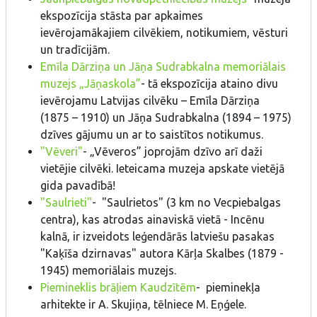
ekspozīcija stāsta par apkaimes
ievērojamākajiem cilvēkiem, notikumiem, vēsturi
un tradīcijām.
Emīla Dārziņa un Jāņa Sudrabkalna memoriālais
muzejs „Jāņaskola”
- tā ekspozīcija ataino divu
ievērojamu Latvijas cilvēku – Emīla Dārziņa
(1875 – 1910) un Jāņa Sudrabkalna (1894 – 1975)
dzīves gājumu un ar to saistītos notikumus.
"Vēveri"
- „Vēveros” joprojām dzīvo arī daži
vietējie cilvēki. Ieteicama muzeja apskate vietējā
gida pavadībā!
"Saulrieti"
- "Saulrietos" (3 km no Vecpiebalgas
centra), kas atrodas ainaviskā vietā - Incēnu
kalnā, ir izveidots leģendārās latviešu pasakas
"Kaķīša dzirnavas" autora Kārļa Skalbes (1879 -
1945) memoriālais muzejs.
Piemineklis brāļiem Kaudzītēm
- pieminekļa
arhitekte ir A. Skujiņa, tēlniece M. Eņģele.