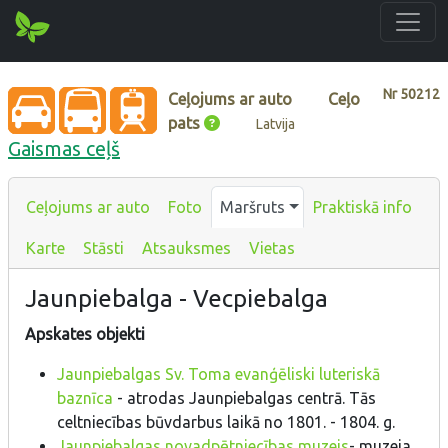
Nr
50212
Ceļojums ar auto
Ceļo
pats
Latvija
Gaismas ceļš
Ceļojums ar auto
Foto
Maršruts
Praktiskā info
Karte
Stāsti
Atsauksmes
Vietas
Jaunpiebalga - Vecpiebalga
Apskates objekti
Jaunpiebalgas Sv. Toma evanģēliski luteriskā
baznīca
- atrodas Jaunpiebalgas centrā. Tās
celtniecības būvdarbus laikā no 1801. - 1804. g.
Jaunpiebalgas novadpētniecības muzejs
- muzeja