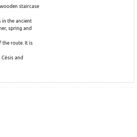
, wooden staircase
 in the ancient
her, spring and
the route. It is
o Cēsis and