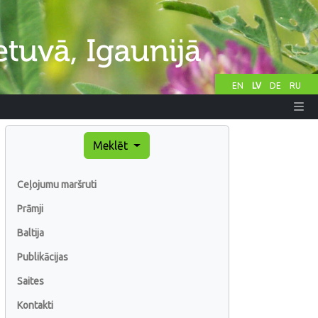
EN
LV
DE
RU
Meklēt
Ceļojumu maršruti
Prāmji
Baltija
Publikācijas
Saites
Kontakti