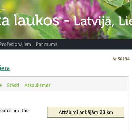
Profesionāļiem
Par mums
Nr
50194
iera
e
Stāsti
Atsauksmes
centre and the
Attālumi
ar kājām
23
km