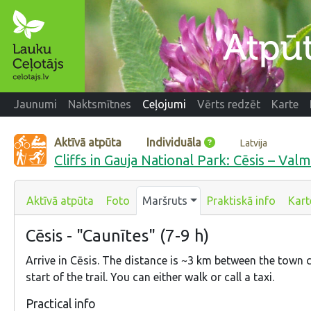
Jaunumi
Naktsmītnes
Ceļojumi
Vērts redzēt
Karte
Aktīvā atpūta
Individuāla
Latvija
Cliffs in Gauja National Park: Cēsis – Valm
Aktīvā atpūta
Foto
Maršruts
Praktiskā info
Kart
Cēsis - "Caunītes" (7-9 h)
Arrive in Cēsis. The distance is ~3 km between the town 
start of the trail. You can either walk or call a taxi.
Practical info