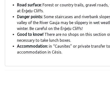
Road surface:
Forest or country trails, gravel roads
at Ērģeļu Cliffs.
Danger points:
Some staircases and riverbank slopes
valley of the River Gauja may be slippery in wet weat
winter. Be careful on the Ērģeļu Cliffs!
Good to know!
There are no shops on this section of 
necessary to take lunch boxes.
Accommodation:
in “Caunītes” or private transfer t
accommodation in Cēsis.