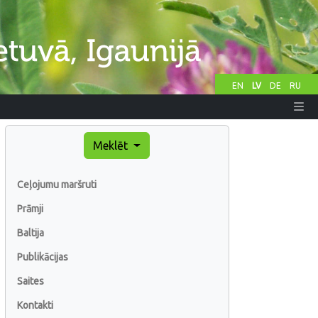
EN
LV
DE
RU
Meklēt
Ceļojumu maršruti
Prāmji
Baltija
Publikācijas
Saites
Kontakti