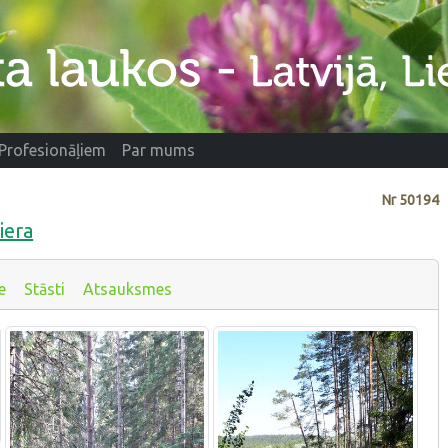
Profesionāļiem
Par mums
Nr
50194
iera
e
Stāsti
Atsauksmes