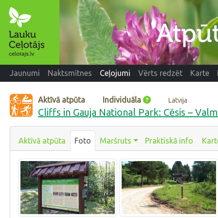
Jaunumi
Naktsmītnes
Ceļojumi
Vērts redzēt
Karte
Aktīvā atpūta
Individuāla
Latvija
Cliffs in Gauja National Park: Cēsis – Valm
Aktīvā atpūta
Foto
Maršruts
Praktiskā info
Kart