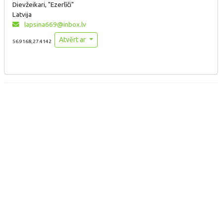
Dievžeikari, "Ezerlīči"
Latvija
lapsina669@inbox.lv
Atvērt ar
56.9168,27.4142