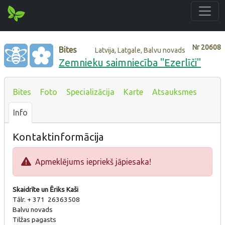
Nr
20608
Bites
Latvija, Latgale, Balvu novads
Zemnieku saimniecība "Ezerlīči"
Bites
Foto
Specializācija
Karte
Atsauksmes
Info
Kontaktinformācija
Apmeklējums iepriekš jāpiesaka!
Skaidrīte un Ēriks Kaši
Tālr. + 371 26363508
Balvu novads
Tilžas pagasts