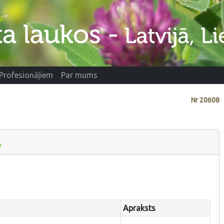
Profesionāļiem
Par mums
Nr
20608
o
Apraksts