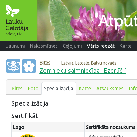
Jaunumi
Naktsmītnes
Ceļojumi
Vērts redzēt
Karte
Bites
Latvija, Latgale, Balvu novads
Zemnieku saimniecība "Ezerlīči"
Bites
Foto
Specializācija
Karte
Atsauksmes
Inf
Specializācija
Sertifikāti
Logo
Sertifikāta nosaukums