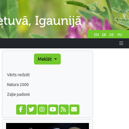
EN
LV
DE
RU
Meklēt
Vērts redzēt
Natura 2000
Zaļie padomi