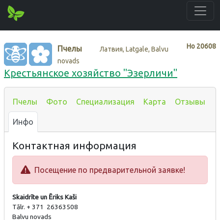
Нo
20608
Пчелы
Латвия, Latgale, Balvu
novads
Крестьянское хозяйство "Эзерличи"
Пчелы
Фото
Специализация
Карта
Отзывы
Инфо
Контактная информация
Посещение по предварительной заявке!
Skaidrīte un Ēriks Kaši
Tālr. + 371 26363508
Balvu novads