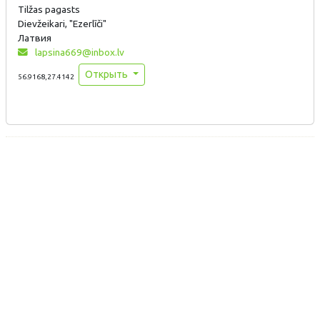
Tilžas pagasts
Dievžeikari, "Ezerlīči"
Латвия
lapsina669@inbox.lv
Открыть
56.9168,27.4142