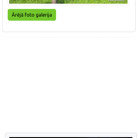
Ārējā foto galerija