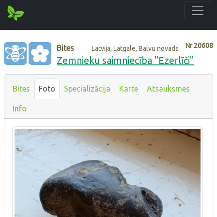
Nr
20608
Bites
Latvija, Latgale, Balvu novads
Zemnieku saimniecība "Ezerlīči"
Bites
Foto
Specializācija
Karte
Atsauksmes
Info