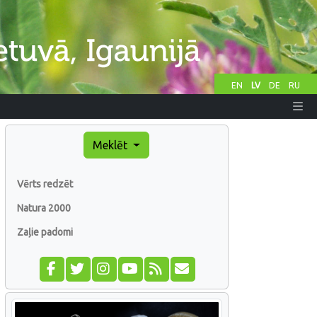
EN
LV
DE
RU
Meklēt
Vērts redzēt
Natura 2000
Zaļie padomi