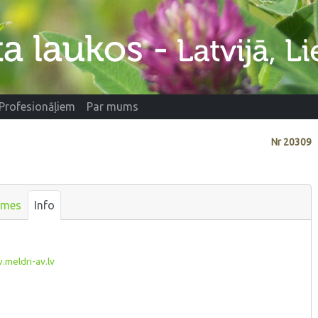
Profesionāļiem
Par mums
Nr
20309
smes
Info
meldri-av.lv