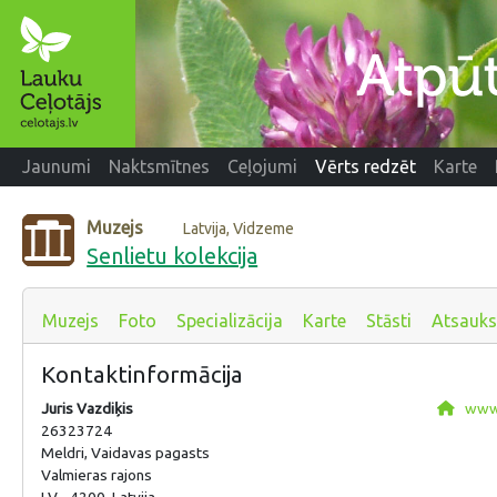
Jaunumi
Naktsmītnes
Ceļojumi
Vērts redzēt
Karte
Muzejs
Latvija, Vidzeme
Senlietu kolekcija
Muzejs
Foto
Specializācija
Karte
Stāsti
Atsauk
Kontaktinformācija
Juris Vazdiķis
www.
26323724
Meldri, Vaidavas pagasts
Valmieras rajons
LV - 4200, Latvija