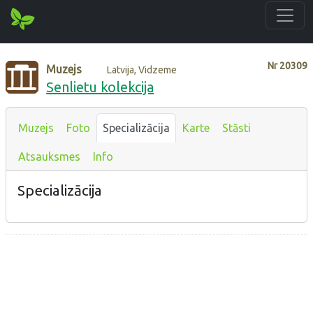
Nr
20309
Muzejs
Latvija, Vidzeme
Senlietu kolekcija
Muzejs
Foto
Specializācija
Karte
Stāsti
Atsauksmes
Info
Specializācija