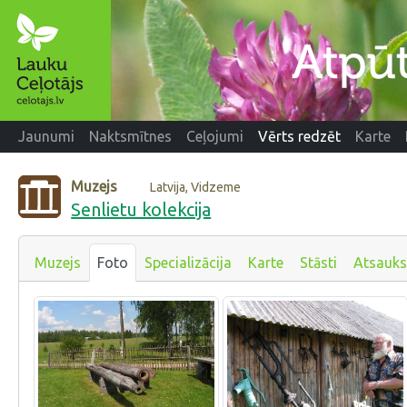
Jaunumi
Naktsmītnes
Ceļojumi
Vērts redzēt
Karte
Muzejs
Latvija, Vidzeme
Senlietu kolekcija
Muzejs
Foto
Specializācija
Karte
Stāsti
Atsauk