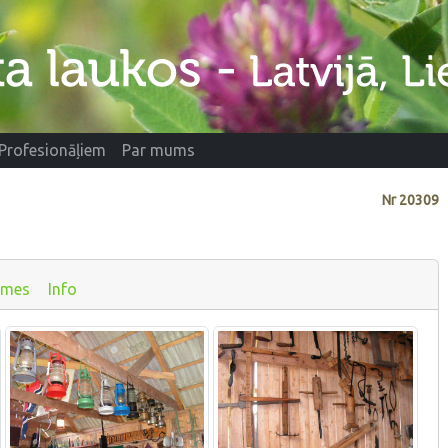
Profesionāļiem
Par mums
Nr
20309
smes
Info