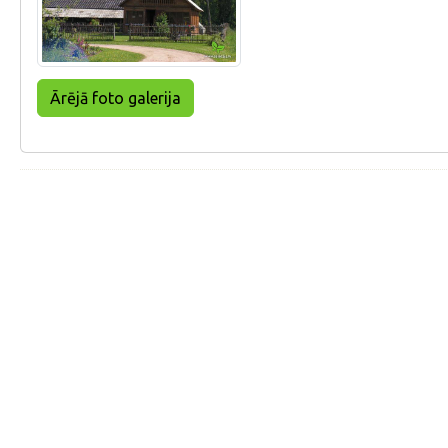
Ārējā foto galerija