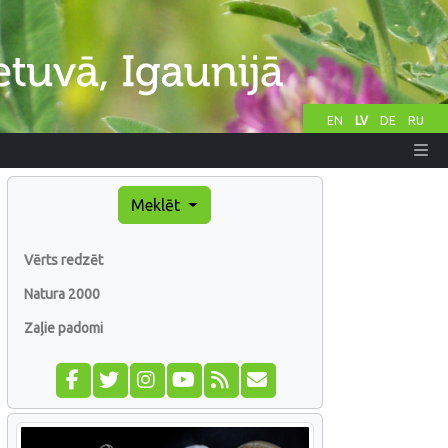
EN
LV
DE
RU
Meklēt
Vērts redzēt
Natura 2000
Zaļie padomi