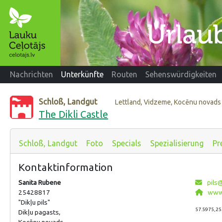
Nachrichten
Unterkünfte
Routen
Sehenswürdigkeiten
Schloß, Landgut
Lettland, Vidzeme, Kocēnu novads
The Dikli Castle
Schloß, Landgut
Foto
Specials
Spezialisierung
Pr
Kontaktinformation
Sanita Rubene
pils@
25428817
www.d
"Dikļu pils"
57.5975,25
Dikļu pagasts,
Kocēnu novads