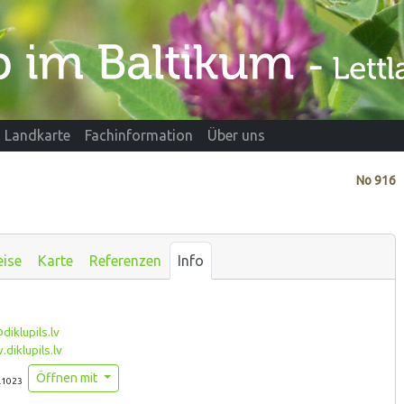
Landkarte
Fachinformation
Über uns
No
916
eise
Karte
Referenzen
Info
diklupils.lv
iklupils.lv
Öffnen mit
.1023