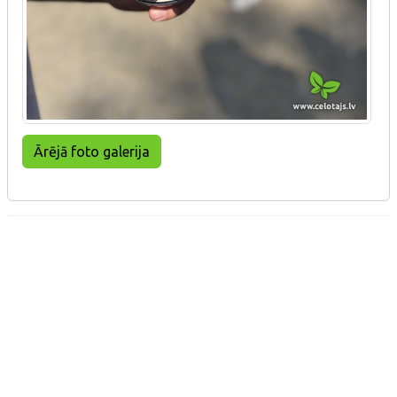
Ārējā foto galerija