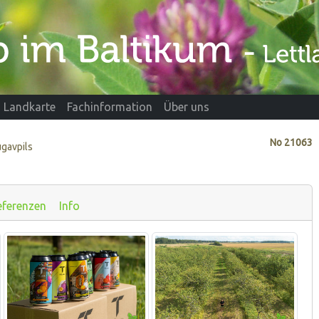
Landkarte
Fachinformation
Über uns
No
21063
ugavpils
eferenzen
Info