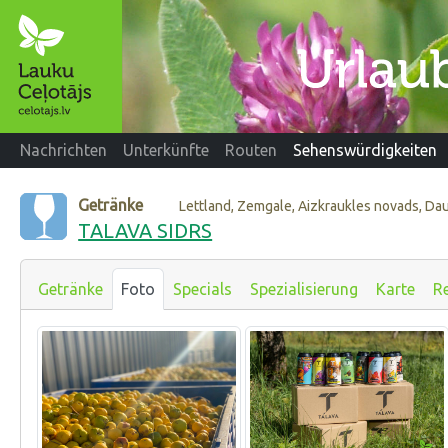
Nachrichten
Unterkünfte
Routen
Sehenswürdigkeiten
Getränke
Lettland, Zemgale, Aizkraukles novads, Da
TALAVA SIDRS
Getränke
Foto
Specials
Spezialisierung
Karte
R