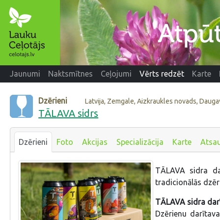
Jaunumi
Naktsmītnes
Ceļojumi
Vērts redzēt
Karte
Dzērieni
Latvija, Zemgale, Aizkraukles novads, Dauga
TĀLAVA sidrs
Dzērieni
Foto
Akcijas
Specializācija
Karte
Atsa
TĀLAVA sidra da
tradicionālās dzēr
TĀLAVA sidra darī
Dzērienu darītava