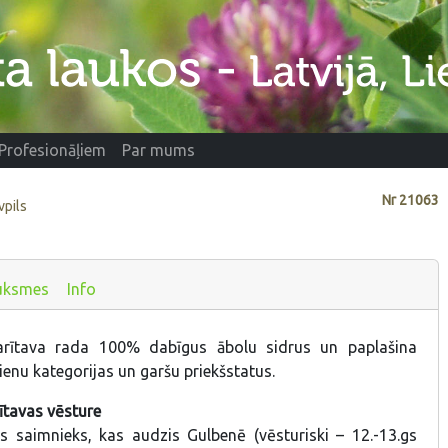
Profesionāļiem
Par mums
Nr
21063
vpils
uksmes
Info
rītava rada 100% dabīgus ābolu sidrus un paplašina
ienu kategorijas un garšu priekšstatus.
tavas vēsture
s saimnieks, kas audzis Gulbenē (vēsturiski – 12.-13.gs