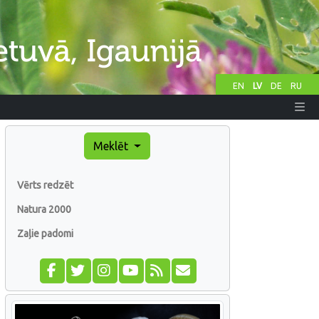
EN
LV
DE
RU
Meklēt
Vērts redzēt
Natura 2000
Zaļie padomi