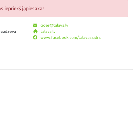
iepriekš jāpiesaka!
cider@talava.lv
 Daudzeva
talava.lv
www.facebook.com/talavassidrs