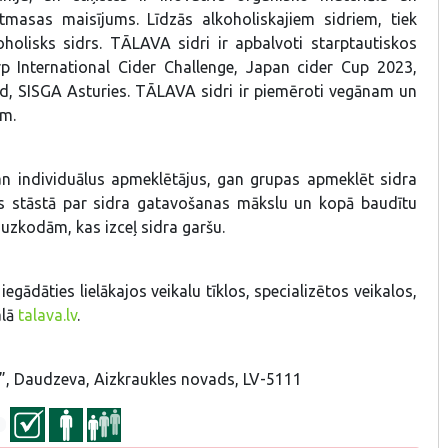
tmasas maisījums. Līdzās alkoholiskajiem sidriem, tiek
oholisks sidrs. TĀLAVA sidri ir apbalvoti starptautiskos
p International Cider Challenge, Japan cider Cup 2023,
, SISGA Asturies. TĀLAVA sidri ir piemēroti vegānam un
am.
n individuālus apmeklētājus, gan grupas apmeklēt sidra
tos stāstā par sidra gatavošanas mākslu un kopā baudītu
uzkodām, kas izceļ sidra garšu.
egādāties lielākajos veikalu tīklos, specializētos veikalos,
alā
talava.lv
.
”, Daudzeva, Aizkraukles novads, LV-5111