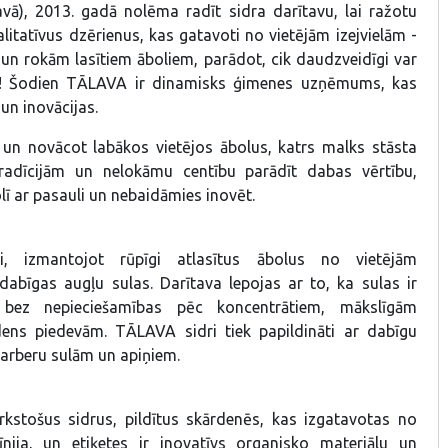
vā), 2013. gadā nolēma radīt sidra darītavu, lai ražotu
litatīvus dzērienus, kas gatavoti no vietējām izejvielām -
 un rokām lasītiem āboliem, parādot, cik daudzveidīgi var
li! Šodien TĀLAVA ir dinamisks ģimenes uzņēmums, kas
 un inovācijas.
un novācot labākos vietējos ābolus, katrs malks stāsta
tradīcijām un nelokāmu centību parādīt dabas vērtību,
ī ar pasauli un nebaidāmies inovēt.
ti, izmantojot rūpīgi atlasītus ābolus no vietējām
abīgas augļu sulas. Darītava lepojas ar to, ka sulas ir
, bez nepieciešamības pēc koncentrātiem, mākslīgām
dens piedevām. TĀLAVA sidri tiek papildināti ar dabīgu
abarberu sulām un apiņiem.
kstošus sidrus, pildītus skārdenēs, kas izgatavotas no
īnija, un etiķetes ir inovatīvs organisko materiālu un