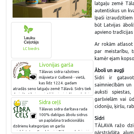
latgaļu zemē Tāla
autentiskus un kva
īpaši izraudzītiem
būt Latvijas ābo
apvieno tradīcijas
Ar rokām atlasot 
LC biedrs
par meistarību, 
kamēr ejam kopsol
Livonijas garša
Āboli un augļi
Tālavas sidra ražotnes
Sidri ir gatavo
mājvieta ir Gulbenē - vietā,
kas līdz 1224. gadam
saimniecībām un d
atradās seno latgaļu zemē Tālavā. Sidrs tiek
auksti spiestas
darināts tikai no vietējām izejvielām - rūpīgi
garšvielām vai ū
novāktiem, Vidzemē audzētiem āboliem.
Sidra ceļš
Ekskursija ražotnē un degustācija.
cidoniju, ķiršu, r
Tālavas sidra darītava rada
100% dabīgus ābolu sidrus
Piedāvājumā rudens, Vasaras un Apiņu
Sidri
un paplašina tradicionālās
sidrs.
TĀLAVA ražo dzir
dzērienu kategorijas un garšu
priekšstatus. Gandrīz visi Tālavas dzērieni ir
pārstrādāta alum