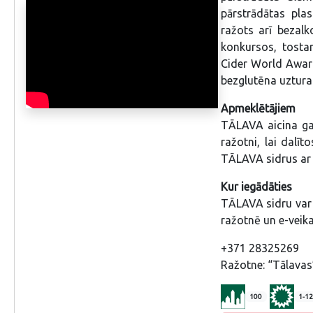
piemēroti vegānam un bezglutēna uzturam.
pārstrādātas plas
Sidrs tiek pildīts pudelēs un skārdenēs;
ražots arī bezalk
skārdenes izgatavotas no pārstrādāta
konkursos, tostar
alumīnija, un etiķetes veidotas no inovatīva
organisko materiālu un pārstrādātas
Cider World Award
plastmasas maisījuma. Tālavas sidri ir
bezglutēna uztur
apbalvoti starptautiskos konkursos,
tostarp International Cider Challenge, Japan
Apmeklētājiem
cider Cup 2023, Cider World Award, SISGA
TĀLAVA aicina ga
Asturies.
ražotni, lai dalī
TĀLAVA sidrus ar 
Kur iegādāties
TĀLAVA sidru var i
ražotnē un e-veik
+371 28325269
Ražotne: “Tālavas
100
1-12